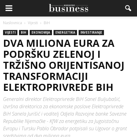
Naslovnica
Vijesti
BiH
VIJESTI
BIH
EKONOMIJA
ENERGETIKA
INVESTIRANJE
DVA MILIONA EURA ZA
PODRŠKU ZELENOJ I
TRŽIŠNO ORIJENTISANOJ
TRANSFORMACIJI
ELEKTROPRIVREDE BIH
Generalni direktor Elektroprivrede BiH Sanel Buljubašić,
izvršna direktorica za ekonomske poslove Elektroprivrede
BiH Sanela Jurišić i voditelj Odjela Razvojne banke Savezne
Republike Njemačke - KfW za energetiku za Jugoistočnu
Evropu i Tursku Pablo Obrador potpisali su Ugovor o grant
sredstvima od dva miliona eura.