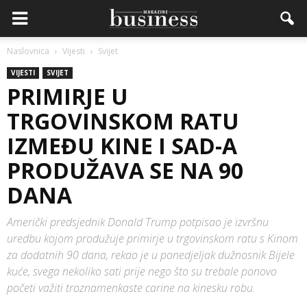
Naslovnica
Vijesti
Svijet
VIJESTI
SVIJET
PRIMIRJE U
TRGOVINSKOM RATU
IZMEĐU KINE I SAD-A
PRODUŽAVA SE NA 90
DANA
Američki predsjednik Donald Trump potpisao je izvršnu
uredbu kojom produžuje primirje u trgovinskom ratu s Kinom
za dodatnih 90 dana, rekao je u ponedjeljak dužnosnik Bijele
kuće, svega nekoliko sati prije nego što su trebale ponovo
početi važiti troznamenkaste carine na kinesku robu.