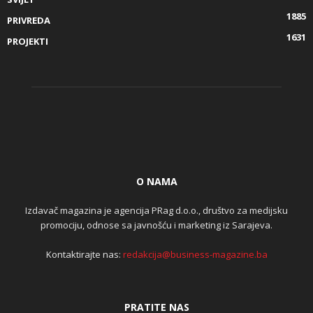
1885
PRIVREDA
1631
PROJEKTI
O NAMA
Izdavač magazina je agencija PRag d.o.o., društvo za medijsku
promociju, odnose sa javnošću i marketing iz Sarajeva.
Kontaktirajte nas:
redakcija@business-magazine.ba
PRATITE NAS