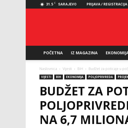
C
31.5
PRIJAVA / REGISTRACIJA
SARAJEVO
POČETNA
IZ MAGAZINA
EKONOMIJ
Naslovnica
Vijesti
BiH
Budžet za poticaje u pol
VIJESTI
BIH
EKONOMIJA
POLJOPRIVREDA
PROJE
BUDŽET ZA POT
POLJOPRIVRED
NA 6,7 MILIO