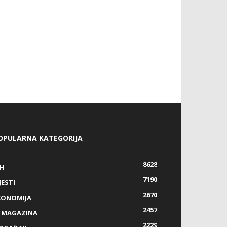
OPULARNA KATEGORIJA
8628
IH
7190
JESTI
2670
KONOMIJA
2457
Z MAGAZINA
2229