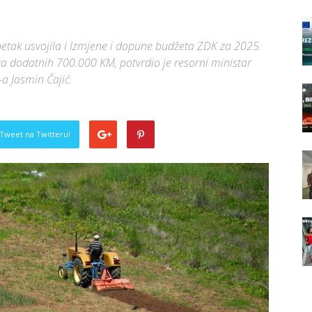
petak usvojila i Izmjene i dopune budžeta ZDK za 2025.
 za dodatnih 700.000 KM, potvrdio je resorni ministar
-a Jasmin Čajić.
Tweet na Twitteru!