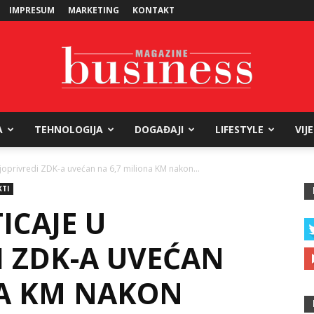
IMPRESUM
MARKETING
KONTAKT
A
TEHNOLOGIJA
DOGAĐAJI
LIFESTYLE
VIJ
Business
joprivredi ZDK-a uvećan na 6,7 miliona KM nakon...
KTI
ICAJE U
Magazine
I ZDK-A UVEĆAN
NA KM NAKON