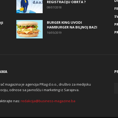
D
REGISTRACIJU OBRTA ?
08/07/2018
FI
SV
BURGER KING UVODI
JI
P
HAMBURGER NA BILJNOJ BAZI
P
16/05/2019
AMA
P
ač magazina je agencija PRag d.o.o., društvo za medijsku
ciju, odnose sa javnošću i marketing iz Sarajeva.
ktirajte nas:
redakcija@business-magazine.ba