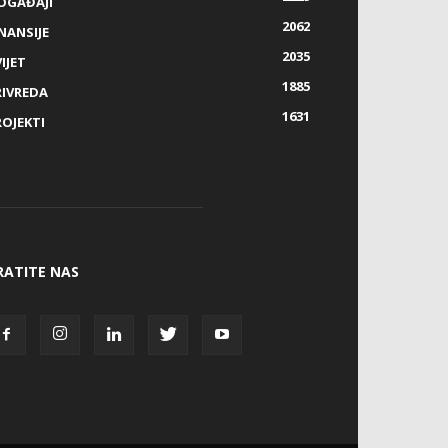
OGAĐAJI
2062
NANSIJE
2035
IJET
1885
RIVREDA
1631
ROJEKTI
RATITE NAS