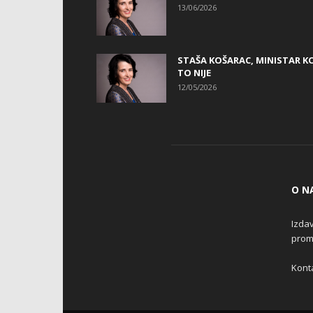
13/06/2026
STAŠA KOŠARAC, MINISTAR KO
TO NIJE
12/05/2026
O N
Izdav
promo
Konta