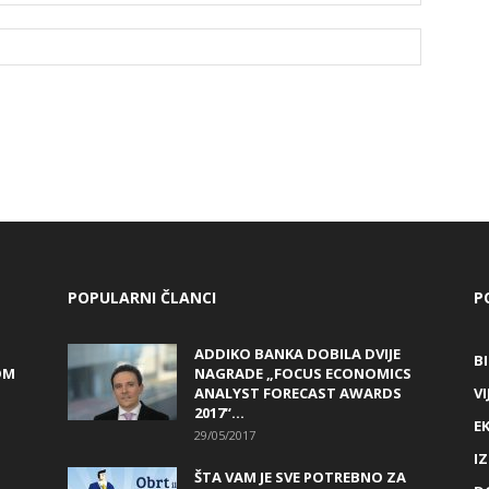
POPULARNI ČLANCI
P
ADDIKO BANKA DOBILA DVIJE
B
OM
NAGRADE „FOCUS ECONOMICS
ANALYST FORECAST AWARDS
VI
2017“...
E
29/05/2017
I
ŠTA VAM JE SVE POTREBNO ZA