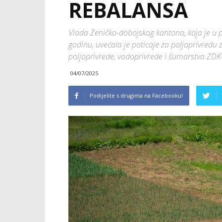
REBALANSA
Vlada Zeničko-dobojskog kantona, koja je u 
godinu, uvećala je poticaje za poljoprivredu
poljoprivrede, vodoprivrede i šumarstva ZDK
04/07/2025
Podijelite s drugima na Facebooku!