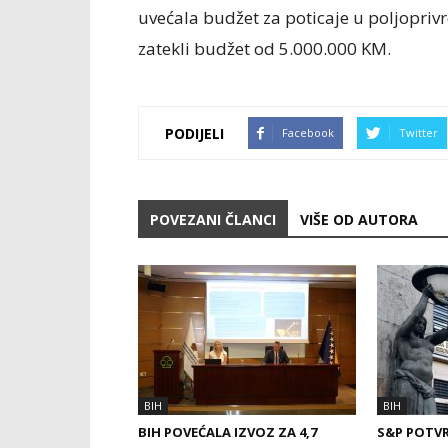
uvećala budžet za poticaje u poljoprivr
zatekli budžet od 5.000.000 KM.
PODIJELI
Facebook
Twitter
POVEZANI ČLANCI
VIŠE OD AUTORA
BIH
BIH
BIH POVEĆALA IZVOZ ZA 4,7
S&P POTVR