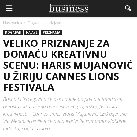
Naslovnica
Događaji
Najave
DOGAĐAJI
NAJAVE
PRIZNANJA
VELIKO PRIZNANJE ZA
DOMAĆU KREATIVNU
SCENU: HARIS MUJANOVIĆ
U ŽIRIJU CANNES LIONS
FESTIVALA
Bosna i Hercegovina će ove godine po prvi put imati svog
predstavnika u žiriju najprestižnijeg svjetskog festivala
kreativnosti – Cannes Lions. Haris Mujanović, CEO agencije
Via Media, ocjenjivat će najinovativnije kampanje globalne
industrije oglašavanja.