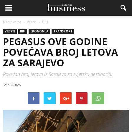
Naslovnica
Vijesti
BiH
VIJESTI
BIH
EKONOMIJA
TRANSPORT
PEGASUS OVE GODINE
POVEĆAVA BROJ LETOVA
ZA SARAJEVO
Povećan broj letova iz Sarajeva za svjetsku destinaciju
28/02/2025