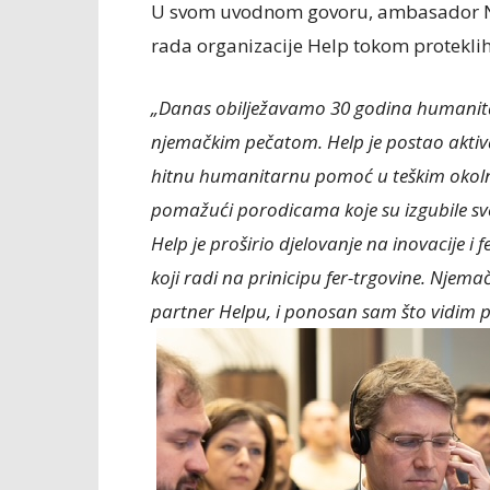
U svom uvodnom govoru, ambasador Nje
rada organizacije Help tokom proteklih t
„Danas obilježavamo 30 godina humanitar
njemačkim pečatom. Help je postao aktiva
hitnu humanitarnu pomoć u teškim okolno
pomažući porodicama koje su izgubile sve
Help je proširio djelovanje na inovacije i 
koji radi na prinicipu fer-trgovine. Nj
partner Helpu, i ponosan sam što vidim poz