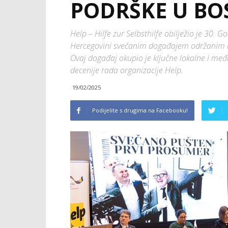
PODRŠKE U BOS
Help – Hilfe zur Selbsthilfe obilježio je 30.
Hercegovini svečanim događajem održanim u
Ovaj događaj okupio je ključne lokalne i među
decenije rada organizacije Help.
19/02/2025
Podijelite s drugima na Facebooku!