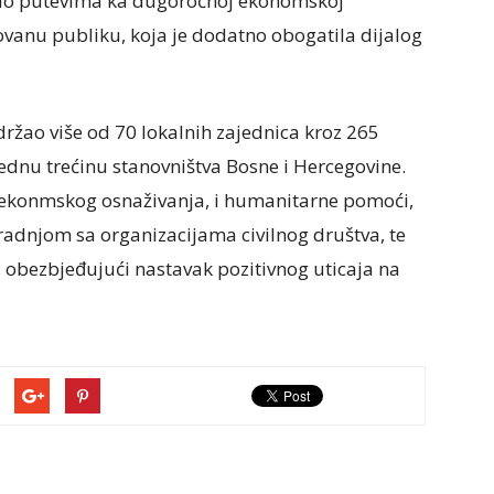
 kao putevima ka dugoročnoj ekonomskoj
žovanu publiku, koja je dodatno obogatila dijalog
ržao više od 70 lokalnih zajednica kroz 265
jednu trećinu stanovništva Bosne i Hercegovine.
, ekonmskog osnaživanja, i humanitarne pomoći,
adnjom sa organizacijama civilnog društva, te
 obezbjeđujući nastavak pozitivnog uticaja na