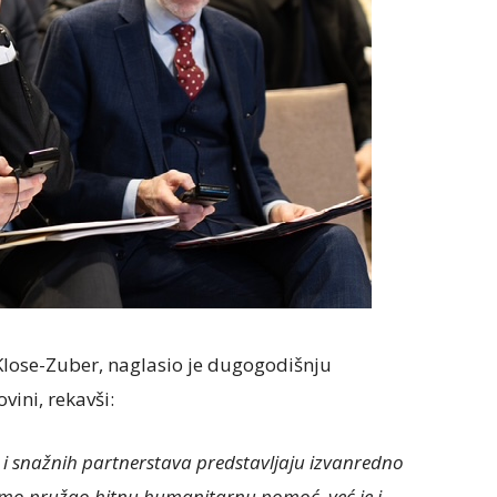
Klose-Zuber, naglasio je dugogodišnju
vini, rekavši:
ke i snažnih partnerstava predstavljaju izvanredno
samo pružao hitnu humanitarnu pomoć, već je i