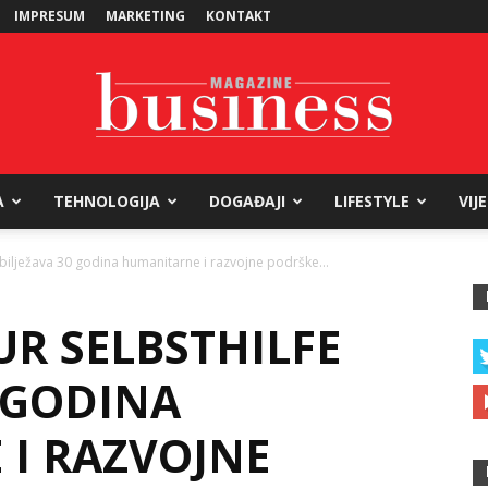
IMPRESUM
MARKETING
KONTAKT
A
TEHNOLOGIJA
DOGAĐAJI
LIFESTYLE
VIJ
Business
 obilježava 30 godina humanitarne i razvojne podrške...
ZUR SELBSTHILFE
Magazine
 GODINA
I RAZVOJNE