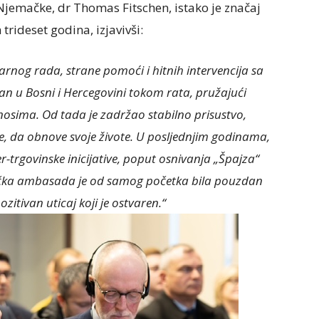
mačke, dr Thomas Fitschen, istako je značaj
rideset godina, izjavivši:
nog rada, strane pomoći i hitnih intervencija sa
n u Bosni i Hercegovini tokom rata, pružajući
sima. Od tada je zadržao stabilno prisustvo,
, da obnove svoje živote. U posljednjim godinama,
fer-trgovinske inicijative, poput osnivanja „Špajza“
emačka ambasada je od samog početka bila pouzdan
itivan uticaj koji je ostvaren.“