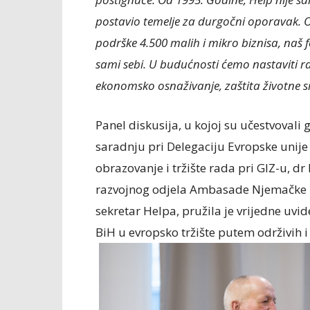
postavio temelje za durgočni oporavak. 
podrške 4.500 malih i mikro biznisa, naš
sami sebi. U budućnosti ćemo nastaviti rad
ekonomsko osnaživanje, zaštita životne s
Panel diskusija, u kojoj su učestvovali 
saradnju pri Delegaciju Evropske unije 
obrazovanje i tržište rada pri GIZ-u, dr
razvojnog odjela Ambasade Njemačke u 
sekretar Helpa, pružila je vrijedne uvi
BiH u evropsko tržište putem održivih 