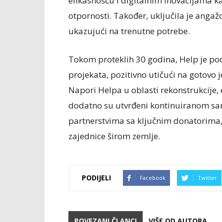
efikasnošću i digitalnim inovacijama
otpornosti. Također, uključila je anga
ukazujući na trenutne potrebe.
Tokom proteklih 30 godina, Help je pod
projekata, pozitivno utičući na gotovo 
Napori Helpa u oblasti rekonstrukcije
dodatno su utvrđeni kontinuiranom sar
partnerstvima sa ključnim donatorima,
zajednice širom zemlje.
PODIJELI
Facebook
Twitter
POVEZANI ČLANCI
VIŠE OD AUTORA