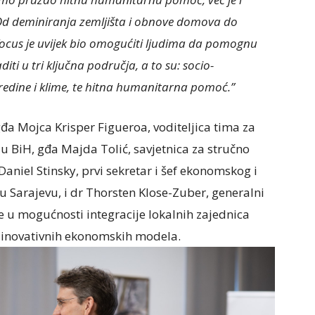
Od deminiranja zemljišta i obnove domova do
 focus je uvijek bio omogućiti ljudima da pomognu
iti u tri ključna područja, a to su: socio-
redine i klime, te hitna humanitarna pomoć.”
gđa Mojca Krisper Figueroa, voditeljica tima za
u BiH, gđa Majda Tolić, savjetnica za stručno
 Daniel Stinsky, prvi sekretar i šef ekonomskog i
Sarajevu, i dr Thorsten Klose-Zuber, generalni
de u mogućnosti integracije lokalnih zajednica
i inovativnih ekonomskih modela.