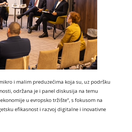
mikro i malim preduzećima koja su, uz podršku
nosti, održana je i panel diskusija na temu
e ekonomije u evropsko tržište“, s fokusom na
etsku efikasnost i razvoj digitalne i inovativne