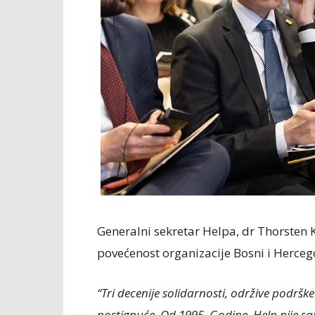
Generalni sekretar Helpa, dr Thorsten 
povećenost organizacije Bosni i Hercego
“Tri decenije solidarnosti, održive podrš
postignuće. Od 1995. Godine, Help nije 