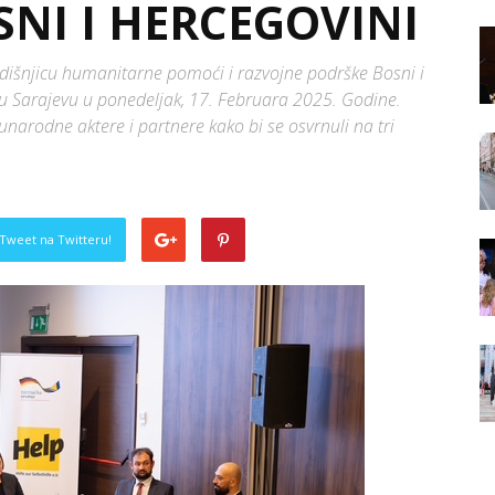
NI I HERCEGOVINI
 Godišnjicu humanitarne pomoći i razvojne podrške Bosni i
 Sarajevu u ponedeljak, 17. Februara 2025. Godine.
narodne aktere i partnere kako bi se osvrnuli na tri
Tweet na Twitteru!