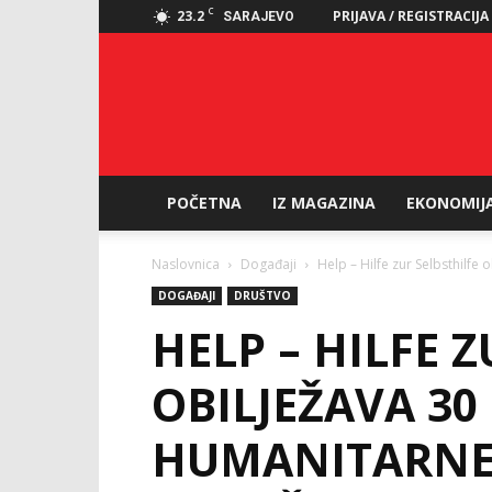
C
23.2
PRIJAVA / REGISTRACIJA
SARAJEVO
POČETNA
IZ MAGAZINA
EKONOMIJ
Naslovnica
Događaji
Help – Hilfe zur Selbsthilfe
DOGAĐAJI
DRUŠTVO
HELP – HILFE 
OBILJEŽAVA 30
HUMANITARNE 