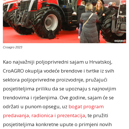
Croagro 2023
Kao najvažniji poljoprivredni sajam u Hrvatskoj,
CroAGRO okuplja vodeće brendove i tvrtke iz svih
sektora poljoprivredne proizvodnje, pružajući
posjetiteljima priliku da se upoznaju s najnovijim
trendovima i rješenjima. Ove godine, sajam će se
održati u punom opsegu, uz
bogat program
predavanja, radionica i prezentacija
, te pružiti
posjetiteljima konkretne upute o primjeni novih