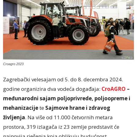
Croagro 2023
Zagrebački velesajam od 5. do 8. decembra 2024.
godine organizira dva vodeća događaja:
CroAGRO
–
međunarodni sajam poljoprivrede, poljoopreme i
mehanizacije
te
Sajmove hrane i zdravog
življenja
. Na više od 11.000 četvornih metara
prostora, 319 izlagača iz 23 zemlje predstavit će
najnovija rješenja koja oblikuju budućnost