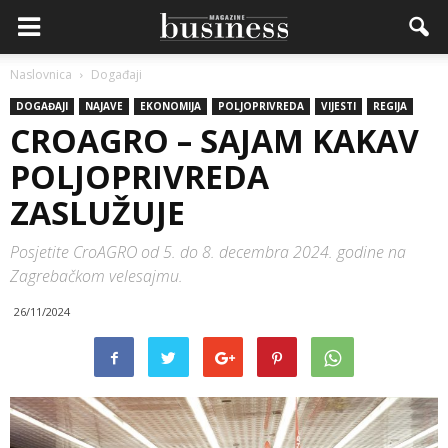
Naslovnica
Događaji
DOGAĐAJI
NAJAVE
EKONOMIJA
POLJOPRIVREDA
VIJESTI
REGIJA
CROAGRO – SAJAM KAKAV
POLJOPRIVREDA
ZASLUŽUJE
Posjetite CroAGRO od 5. do 8. decembra 2024. godine na
Zagrebačkom velesajmu.
26/11/2024