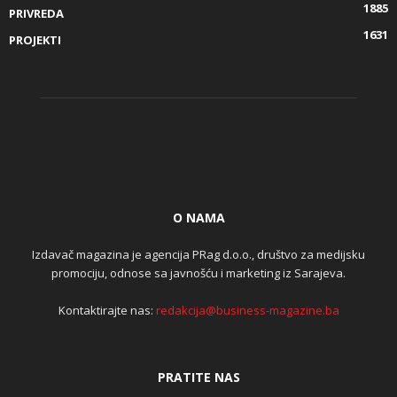
1885
PRIVREDA
1631
PROJEKTI
O NAMA
Izdavač magazina je agencija PRag d.o.o., društvo za medijsku
promociju, odnose sa javnošću i marketing iz Sarajeva.
Kontaktirajte nas:
redakcija@business-magazine.ba
PRATITE NAS