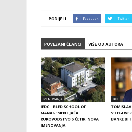
PODIJELI
Facebook
Twitter
POVEZANI ČLANCI
VIŠE OD AUTORA
IMENOVANJA
BIH
IEDC – BLED SCHOOL OF
TOMISLAV
MANAGEMENT JAČA
VICEGUVE
RUKOVODSTVO S ČETIRI NOVA
BANKE BIH
IMENOVANJA