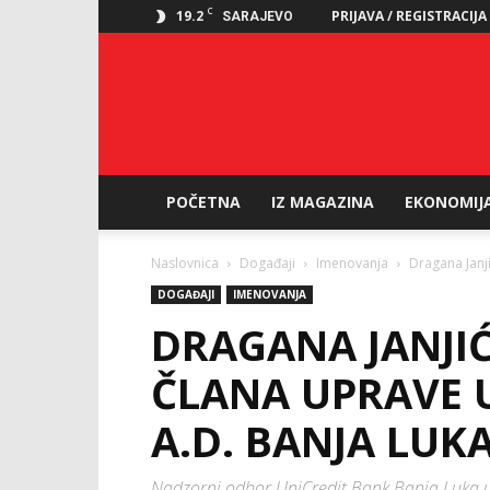
C
19.2
PRIJAVA / REGISTRACIJA
SARAJEVO
POČETNA
IZ MAGAZINA
EKONOMIJ
Naslovnica
Događaji
Imenovanja
Dragana Janj
DOGAĐAJI
IMENOVANJA
DRAGANA JANJI
ČLANA UPRAVE 
A.D. BANJA LUK
Nadzorni odbor UniCredit Bank Banja Luka u