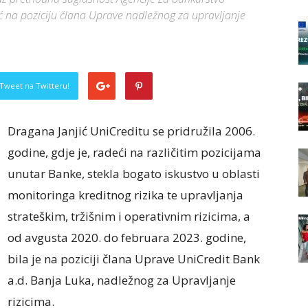
ć na poziciju člana Uprave nadležnog za upravljanje
Tweet na Twitteru!
Dragana Janjić UniCreditu se pridružila 2006.
godine, gdje je, radeći na različitim pozicijama
unutar Banke, stekla bogato iskustvo u oblasti
monitoringa kreditnog rizika te upravljanja
strateškim, tržišnim i operativnim rizicima, a
od avgusta 2020. do februara 2023. godine,
bila je na poziciji člana Uprave UniCredit Bank
a.d. Banja Luka, nadležnog za Upravljanje
rizicima.