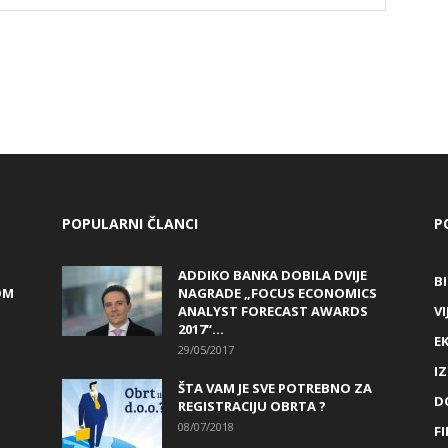
POPULARNI ČLANCI
P
ADDIKO BANKA DOBILA DVIJE
B
OM
NAGRADE „FOCUS ECONOMICS
ANALYST FORECAST AWARDS
VI
2017“...
E
29/05/2017
I
ŠTA VAM JE SVE POTREBNO ZA
D
REGISTRACIJU OBRTA ?
08/07/2018
FI