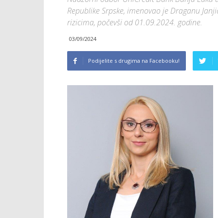
Republike Srpske, imenovao je Draganu Janji
rizicima, počevši od 01.09.2024. godine.
03/09/2024
Podijelite s drugima na Facebooku!