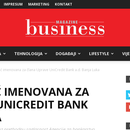
IMPRESUM
MARKETING
KONTAKT
A
TEHNOLOGIJA
DOGAĐAJI
LIFESTYLE
VIJ
Business
ić imenovana za člana Uprave UniCredit Bank a.d. Banja Luka
Ć IMENOVANA ZA
Magazine
UNICREDIT BANK
A
z prethodnu saglasnost Agencije za bankarstvo