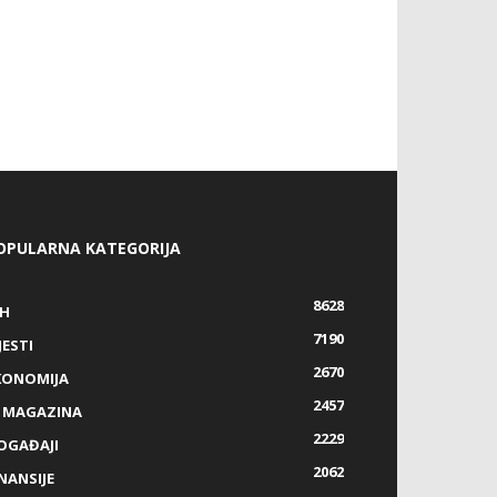
OPULARNA KATEGORIJA
8628
IH
7190
JESTI
2670
KONOMIJA
2457
Z MAGAZINA
2229
OGAĐAJI
2062
NANSIJE