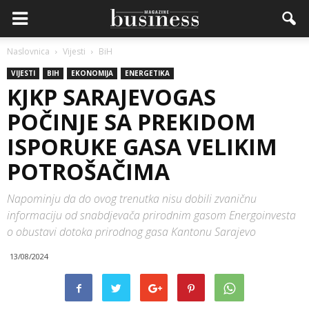
Naslovnica
Vijesti
BiH
VIJESTI
BIH
EKONOMIJA
ENERGETIKA
KJKP SARAJEVOGAS
POČINJE SA PREKIDOM
ISPORUKE GASA VELIKIM
POTROŠAČIMA
Napominju da do ovog trenutka nisu dobili zvaničnu
informaciju od snabdjevača prirodnim gasom Energoinvesta
o obustavi dotoka prirodnog gasa Kantonu Sarajevo
13/08/2024