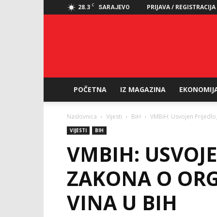
C
28.3
PRIJAVA / REGISTRACIJA
SARAJEVO
POČETNA
IZ MAGAZINA
EKONOMIJ
Naslovnica
Vijesti
BiH
VMBiH: Usvojen Prijedlog
VIJESTI
BIH
VMBIH: USVOJ
ZAKONA O ORGA
VINA U BIH