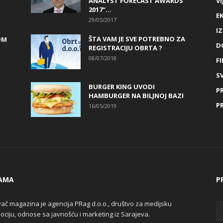
ANALYST FORECAST AWARDS
VI
2017“...
E
29/05/2017
I
ŠTA VAM JE SVE POTREBNO ZA
OM
D
REGISTRACIJU OBRTA ?
08/07/2018
FI
SV
BURGER KING UVODI
P
HAMBURGER NA BILJNOJ BAZI
P
16/05/2019
AMA
P
ač magazina je agencija PRag d.o.o., društvo za medijsku
ciju, odnose sa javnošću i marketing iz Sarajeva.