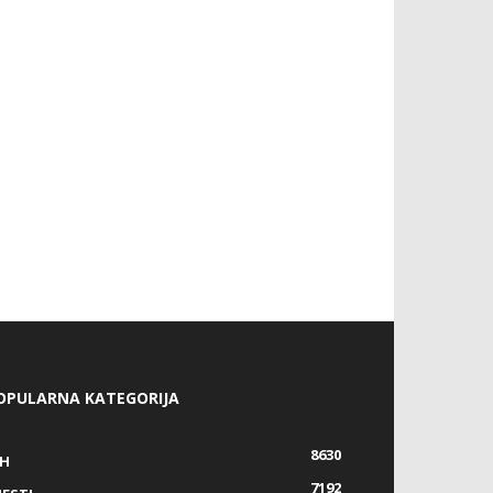
OPULARNA KATEGORIJA
8630
IH
7192