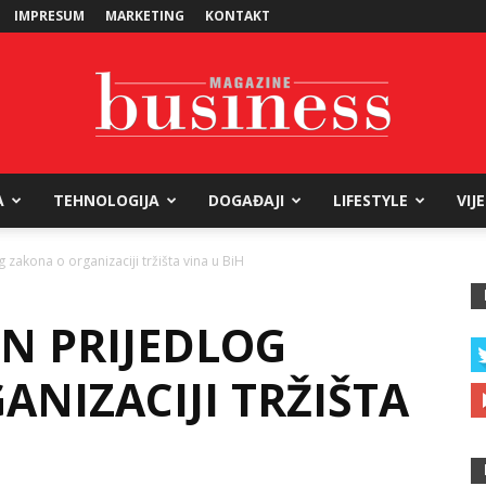
IMPRESUM
MARKETING
KONTAKT
A
TEHNOLOGIJA
DOGAĐAJI
LIFESTYLE
VIJ
Business
 zakona o organizaciji tržišta vina u BiH
EN PRIJEDLOG
Magazine
NIZACIJI TRŽIŠTA