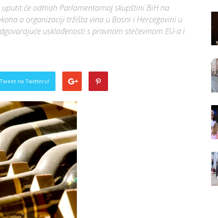
 i uputit će odmah Parlamentarnoj skupštini BiH na
ona o organizaciji tržišta vina u Bosni i Hercegovini u
odgovarajuće usklađenosti s pravnom stečevinom EU-a i
Tweet na Twitteru!