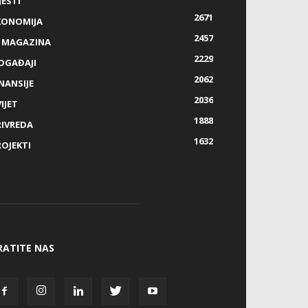
JESTI
2671
KONOMIJA
2457
Z MAGAZINA
2229
OGAĐAJI
2062
NANSIJE
2036
IJET
1888
RIVREDA
1632
ROJEKTI
RATITE NAS