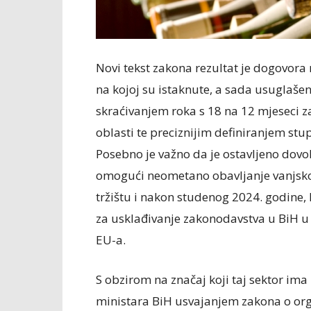
Novi tekst zakona rezultat je dogovora
na kojoj su istaknute, a sada usuglaše
skraćivanjem roka s 18 na 12 mjeseci z
oblasti te preciznijim definiranjem st
Posebno je važno da je ostavljeno do
omogući neometano obavljanje vanjsk
tržištu i nakon studenog 2024. godine, 
za usklađivanje zakonodavstva u BiH u
EU-a.
S obzirom na značaj koji taj sektor ima 
ministara BiH usvajanjem zakona o organ