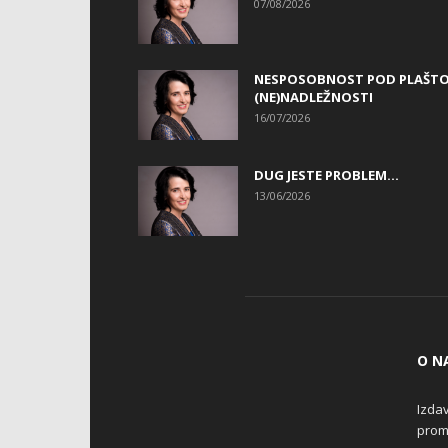
07/08/2026
NESPOSOBNOST POD PLAŠT
(NE)NADLEŽNOSTI
16/07/2026
DUG JESTE PROBLEM…
13/06/2026
O N
Izdav
promo