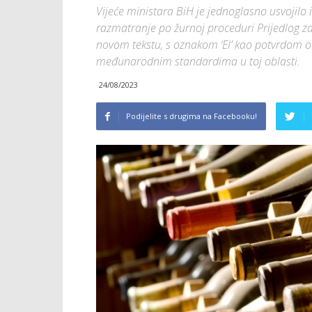
Vijeće ministara BiH je jednoglasno usvojilo
razmatranje po žurnoj proceduri Prijedlog zak
novom tekstu, s oznakom ‘EI’ kao potvrdom 
međunarodnim standardima u toj oblasti.
24/08/2023
Podijelite s drugima na Facebooku!