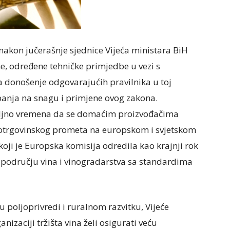
 nakon jučerašnje sjednice Vijeća ministara BiH
ne, određene tehničke primjedbe u vezi s
a donošenje odgovarajućih pravilnika u toj
upanja na snagu i primjene ovog zakona.
voljno vremena da se domaćim proizvođačima
otrgovinskog prometa na europskom i svjetskom
koji je Europska komisija odredila kao krajnji rok
 području vina i vinogradarstva sa standardima
u poljoprivredi i ruralnom razvitku, Vijeće
izaciji tržišta vina želi osigurati veću