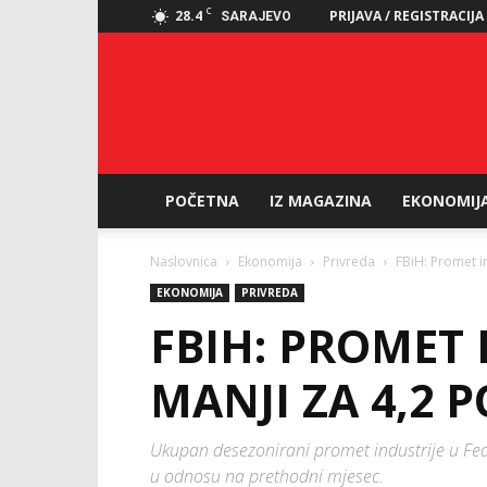
C
28.4
PRIJAVA / REGISTRACIJA
SARAJEVO
POČETNA
IZ MAGAZINA
EKONOMIJ
Naslovnica
Ekonomija
Privreda
FBiH: Promet in
EKONOMIJA
PRIVREDA
FBIH: PROMET 
MANJI ZA 4,2 
Ukupan desezonirani promet industrije u Fede
u odnosu na prethodni mjesec.