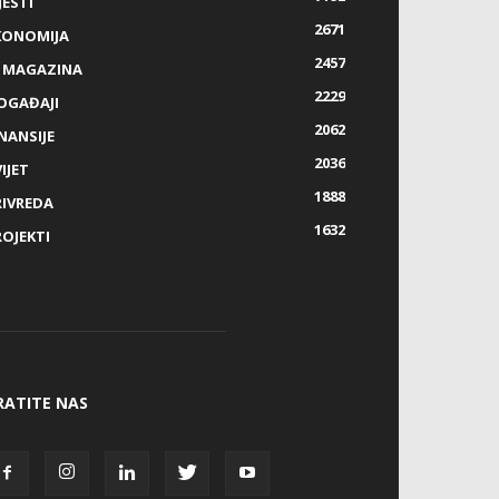
JESTI
2671
KONOMIJA
2457
Z MAGAZINA
2229
OGAĐAJI
2062
NANSIJE
2036
IJET
1888
RIVREDA
1632
ROJEKTI
RATITE NAS