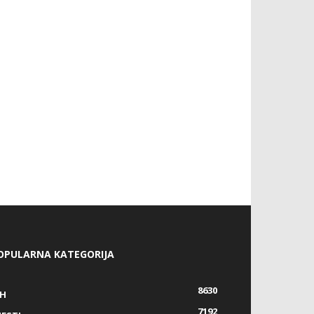
OPULARNA KATEGORIJA
8630
IH
7192