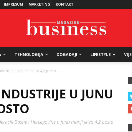
IMPRESUM
MARKETING
KONTAKT
A
TEHNOLOGIJA
DOGAĐAJI
LIFESTYLE
VIJ
Business
dustrije u junu manji za 4,2 posto
INDUSTRIJE U JUNU
Magazine
POSTO
raciji Bosne i Hercegovine u junu manji je za 4,2 posto