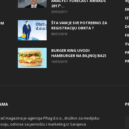
ANALYST FORECAST AWARDS
VI
2017“...
E
29/05/2017
I
ŠTA VAM JE SVE POTREBNO ZA
OM
D
REGISTRACIJU OBRTA ?
08/07/2018
FI
SV
BURGER KING UVODI
P
HAMBURGER NA BILJNOJ BAZI
P
16/05/2019
AMA
P
ač magazina je agencija PRag d.o.o., društvo za medijsku
ciju, odnose sa javnošću i marketing iz Sarajeva.