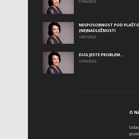
07/08/2026
NESPOSOBNOST POD PLAŠT
(NE)NADLEŽNOSTI
16/07/2026
DUG JESTE PROBLEM…
13/06/2026
O N
Izdav
promo