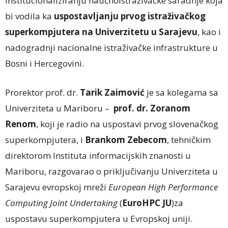
institucionaliziranju
naučnoistraživačke
saradnje
koja
bi vodila ka
uspostavljanju prvog istraživačkog
superkompjutera na Univerzitetu u Sarajevu
, kao i
nadogradnji nacionalne istraživačke infrastrukture u
Bosni i Hercegovini.
Prorektor prof. dr.
Tarik Zaimović
je sa kolegama sa
Univerziteta u Mariboru –
prof. dr. Zoranom
Renom
, koji je radio na uspostavi prvog slovenačkog
superkompjutera, i
Brankom Zebecom
, tehničkim
direktorom Instituta informacijskih znanosti u
Mariboru, razgovarao o priključivanju Univerziteta u
Sarajevu evropskoj mreži
European High Performance
Computing Joint Undertaking
(
EuroHPC JU
)
za
uspostavu superkompjutera u Evropskoj uniji.