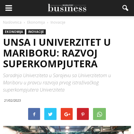
Naslovnica
Ekonomija
Inovacije
EKONOMIJA
INOVACIJE
UNSA I UNIVERZITET U
MARIBORU: RAZVOJ
SUPERKOMPJUTERA
Saradnja Univerziteta u Sarajevu sa Univerzitetom u
Mariboru u pravcu razvoja prvog istraživačkog
superkompjutera Univerziteta
21/02/2023