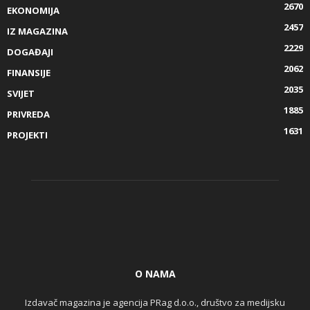
2670
EKONOMIJA
2457
IZ MAGAZINA
2229
DOGAĐAJI
2062
FINANSIJE
2035
SVIJET
1885
PRIVREDA
1631
PROJEKTI
O NAMA
Izdavač magazina je agencija PRag d.o.o., društvo za medijsku