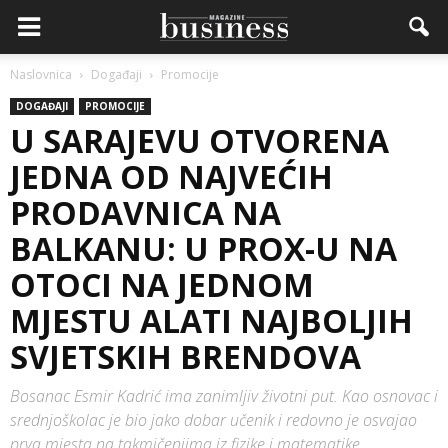
Naslovnica
Događaji
Promocije
DOGAĐAJI
PROMOCIJE
U SARAJEVU OTVORENA
JEDNA OD NAJVEĆIH
PRODAVNICA NA
BALKANU: U PROX-U NA
OTOCI NA JEDNOM
MJESTU ALATI NAJBOLJIH
SVJETSKIH BRENDOVA
Bosanac Esmir Kadrić ima zanimljiv životni put. Kao osnovac i
srednjoškolac je bio jako dobar učenik i redovno je osvajao
prva mjesta na takmičenjima iz fizike i matematike.