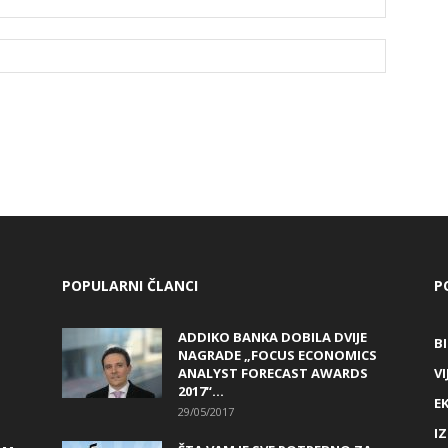
POPULARNI ČLANCI
P
ADDIKO BANKA DOBILA DVIJE
B
NAGRADE „FOCUS ECONOMICS
ANALYST FORECAST AWARDS
VI
2017“...
E
29/05/2017
I