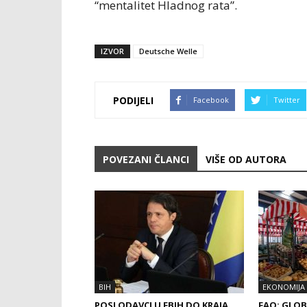
“mentalitet Hladnog rata”.
IZVOR
Deutsche Welle
PODIJELI
Facebook
Twitter
POVEZANI ČLANCI
VIŠE OD AUTORA
BIH
EKONOMIJA
POSLODAVCI U FBIH DO KRAJA
FAO: GLOB