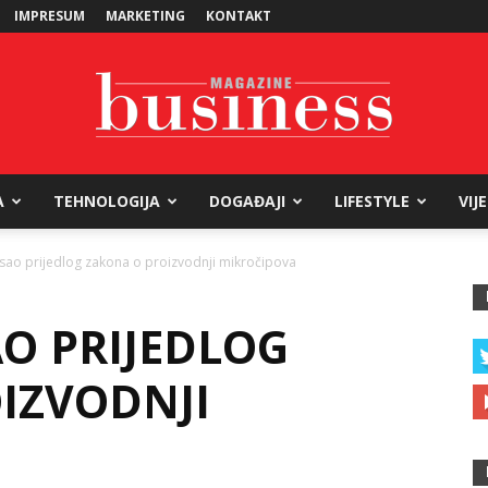
IMPRESUM
MARKETING
KONTAKT
A
TEHNOLOGIJA
DOGAĐAJI
LIFESTYLE
VIJ
Business
sao prijedlog zakona o proizvodnji mikročipova
AO PRIJEDLOG
Magazine
IZVODNJI