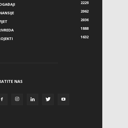
2229
OGAĐAJI
2062
NANSIJE
2036
IJET
1888
RIVREDA
1632
ROJEKTI
RATITE NAS