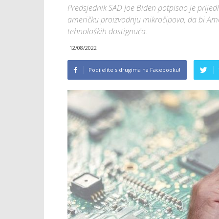
Predsjednik SAD Joe Biden potpisao je prijed
američku proizvodnju mikročipova, da bi Ame
tehnoloških dostignuća.
12/08/2022
Podijelite s drugima na Facebooku!