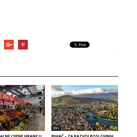
BIH
ALNE CIJENE HRANE U
BIHAĆ – ZA RAZVOJ POSLOVNIH