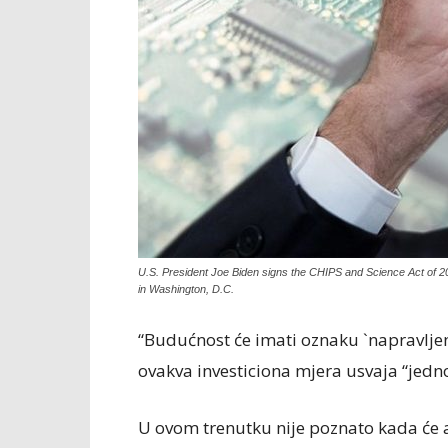
U.S. President Joe Biden signs the CHIPS and Science Act of 2
in Washington, D.C.
“Budućnost će imati oznaku `napravljen
ovakva investiciona mjera usvaja “jedn
U ovom trenutku nije poznato kada će a