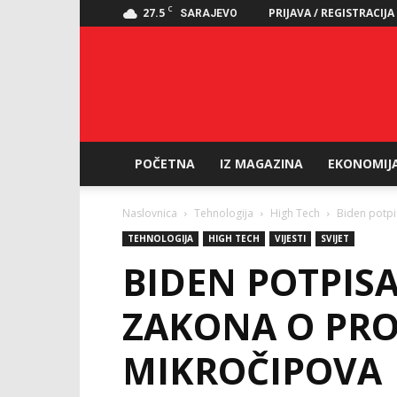
C
27.5
PRIJAVA / REGISTRACIJA
SARAJEVO
POČETNA
IZ MAGAZINA
EKONOMIJ
Naslovnica
Tehnologija
High Tech
Biden potpi
TEHNOLOGIJA
HIGH TECH
VIJESTI
SVIJET
BIDEN POTPIS
ZAKONA O PRO
MIKROČIPOVA