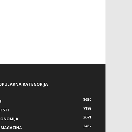
OPULARNA KATEGORIJA
8630
IH
7192
JESTI
2671
KONOMIJA
2457
Z MAGAZINA