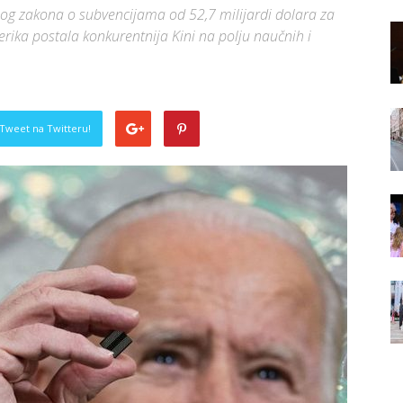
log zakona o subvencijama od 52,7 milijardi dolara za
rika postala konkurentnija Kini na polju naučnih i
Tweet na Twitteru!