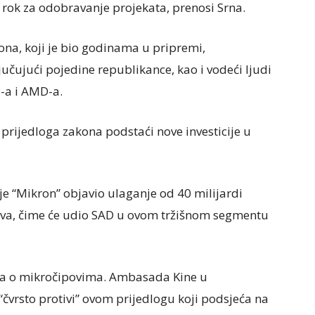
je rok za odobravanje projekata, prenosi Srna.
ona, koji je bio godinama u pripremi,
jučujući pojedine republikance, kao i vodeći ljudi
P-a i AMD-a.
e prijedloga zakona podstaći nove investicije u
je “Mikron” objavio ulaganje od 40 milijardi
ova, čime će udio SAD u ovom tržišnom segmentu
kona o mikročipovima. Ambasada Kine u
“čvrsto protivi” ovom prijedlogu koji podsjeća na