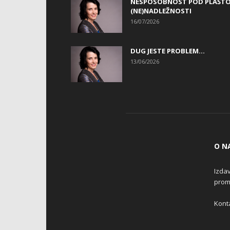
NESPOSOBNOST POD PLAŠT
(NE)NADLEŽNOSTI
16/07/2026
DUG JESTE PROBLEM…
13/06/2026
O N
Izdav
promo
Konta