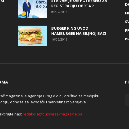
ŠTA VAM JE SVE POTREBNO ZA
OM
D
REGISTRACIJU OBRTA ?
08/07/2018
FI
SV
BURGER KING UVODI
P
HAMBURGER NA BILJNOJ BAZI
P
16/05/2019
AMA
P
ač magazina je agencija PRag d.o.o., društvo za medijsku
ciju, odnose sa javnošću i marketing iz Sarajeva.
ktirajte nas:
redakcija@business-magazine.ba