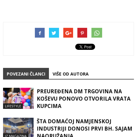
POVEZANI ČLANCI
VIŠE OD AUTORA
PREUREĐENA DM TRGOVINA NA
KOŠEVU PONOVO OTVORILA VRATA
KUPCIMA
LIFESTYLE
ŠTA DOMAĆOJ NAMJENSKOJ
INDUSTRIJI DONOSI PRVI BH. SAJAM
NAORUŽANJA
IZ MAGAZINA