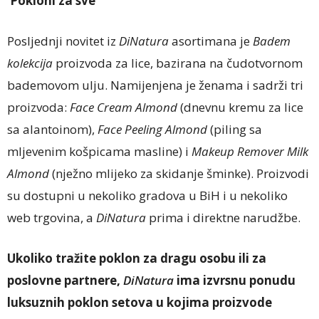
Pokloni za sve
Posljednji novitet iz
DiNatura
asortimana je
Badem
kolekcija
proizvoda za lice, bazirana na čudotvornom
bademovom ulju. Namijenjena je ženama i sadrži tri
proizvoda:
Face Cream Almond
(dnevnu kremu za lice
sa alantoinom),
Face Peeling Almond
(piling sa
mljevenim košpicama masline) i
Makeup Remover Milk
Almond
(nježno mlijeko za skidanje šminke). Proizvodi
su dostupni u nekoliko gradova u BiH i u nekoliko
web trgovina, a
DiNatura
prima i direktne narudžbe.
Ukoliko tražite poklon za dragu osobu ili za
poslovne partnere,
DiNatura
ima izvrsnu ponudu
luksuznih poklon setova u kojima proizvode