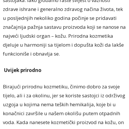
sastojaka. Iako globalno raste svijest o važnosti
zdrave ishrane i generalno zdravog načina života, tek
u posljednjih nekoliko godina počinje se pridavati
značajnija pažnja sastavu proizvoda koji se nanose na
najveći ljudski organ – kožu. Prirodna kozmetika
djeluje u harmoniji sa tijelom i dopušta koži da lakše
funkcioniše i obnavlja se.
Uvijek prirodno
Birajući prirodnu kozmetiku, činimo dobro za svoje
tijelo, ali i za okolinu, jer se koriste sastojci iz održivog
uzgoja u kojima nema teških hemikalija, koje bi u
konačnici završile u našem okolišu putem otpadnih
voda. Kada nanesete kozmetički proizvod na kožu, on