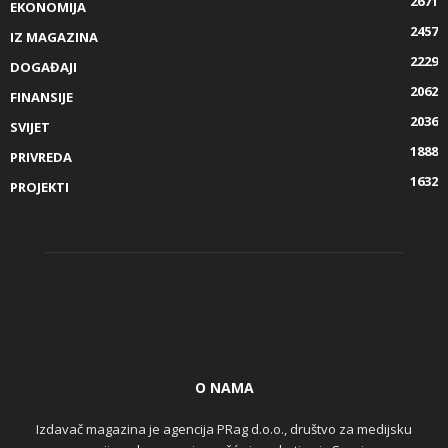
2671
EKONOMIJA
2457
IZ MAGAZINA
2229
DOGAĐAJI
2062
FINANSIJE
2036
SVIJET
1888
PRIVREDA
1632
PROJEKTI
O NAMA
Izdavač magazina je agencija PRag d.o.o., društvo za medijsku