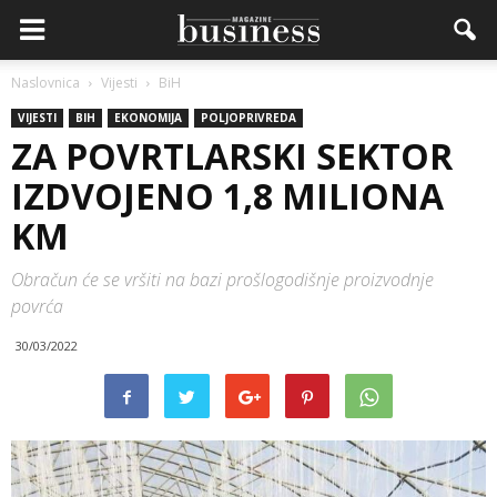
Naslovnica
Vijesti
BiH
VIJESTI
BIH
EKONOMIJA
POLJOPRIVREDA
ZA POVRTLARSKI SEKTOR
IZDVOJENO 1,8 MILIONA
KM
Obračun će se vršiti na bazi prošlogodišnje proizvodnje
povrća
30/03/2022