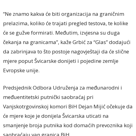
“Ne znamo kakva će biti organizacija na graničnim
prelazima, koliko će trajati pregled testova, te kolike
će se gužve formirati. Međutim, izvjesna su duga
čekanja na granicama”, kaže Grbić za “Glas” dodajući
da zabrinjava to što postoje nagovještaji da će slične
mjere poput Švicarske donijeti i pojedine zemlje
Evropske unije.
Predsjednik Odbora Udruženja za međunarodni i
međuentitetski putnički saobraćaj pri
Vanjskotrgovinskoj komori BiH Dejan Mijić očekuje da
će mjere koje je donijela Švicarska uticati na
smanjenje broja putnika kod domaćih prevoznika koji
saobraćaju van granica BiH.