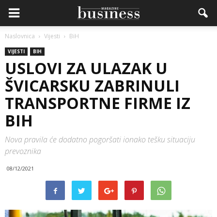
Naslovnica
Vijesti
BiH
VIJESTI
BIH
USLOVI ZA ULAZAK U
ŠVICARSKU ZABRINULI
TRANSPORTNE FIRME IZ
BIH
Nova pravila će dodatno pogoršati ionako tešku situaciju
prevoznika
08/12/2021