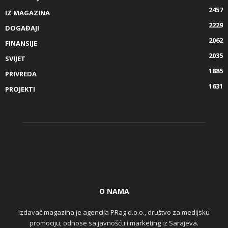
2457
IZ MAGAZINA
2229
DOGAĐAJI
2062
FINANSIJE
2035
SVIJET
1885
PRIVREDA
1631
PROJEKTI
O NAMA
Izdavač magazina je agencija PRag d.o.o., društvo za medijsku
promociju, odnose sa javnošću i marketing iz Sarajeva.