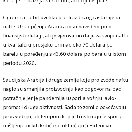
kada je potražnja za naftom, ali i cijene, pale.
Ogromna dobit uveliko je odraz brzog rasta cijena
nafte. U saopćenju Aramca nisu navedeni puni
finansijski detalji, ali je vjerovatno da je za svoju naftu
u kvartalu u prosjeku primao oko 70 dolara po
barelu u poređenju s 43,60 dolara po barelu u istom
periodu 2020.
Saudijska Arabija i druge zemlje koje proizvode naftu
naglo su smanjile proizvodnju kao odgovor na pad
potražnje jer je pandemija usporila vožnju, avio-
promet i druge aktivnosti. Sada te zemlje povećavaju
proizvodnju, ali tempom koji je frustrirajuće spor po
mišljenju nekih kritičara, uključujući Bidenovu