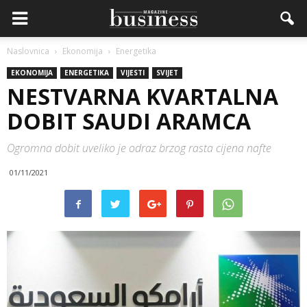
Naslovnica
Ekonomija
Energetika
EKONOMIJA
ENERGETIKA
VIJESTI
SVIJET
NESTVARNA KVARTALNA
DOBIT SAUDI ARAMCA
Ogromna dobit uveliko je odraz brzog rasta cijena nafte
01/11/2021