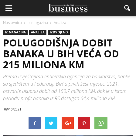
Naslovnica
Iz magazina
Analiza
IZ MAGAZINA
ANALIZA
IZDVOJENO
POLUGODIŠNJA DOBIT
BANAKA U BIH VEĆA OD
215 MILIONA KM
Prema izvještajima entitetskih agencija za bankarstvo, banke
sa sjedištem u Federaciji BiH u prvih šest mjeseci 2021.
ostvarile ukupnu dobit od 150,7 miliona KM, dok je u istom
periodu profit banaka iz RS dostigao 64,4 miliona KM.
08/10/2021