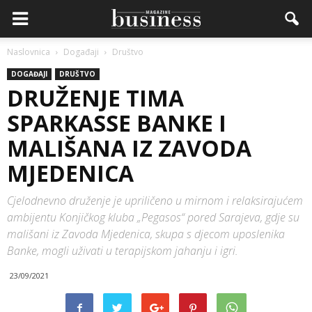
Naslovnica
Događaji
Društvo
DOGAĐAJI
DRUŠTVO
DRUŽENJE TIMA
SPARKASSE BANKE I
MALIŠANA IZ ZAVODA
MJEDENICA
Cjelodnevno druženje je upriličeno u mirnom i relaksirajućem
ambijentu Konjičkog kluba „Pegasos“ pored Sarajeva, gdje su
mališani iz Zavoda Mjedenica, skupa s djecom uposlenika
Banke, mogli uživati u terapijskom jahanju i igri.
23/09/2021