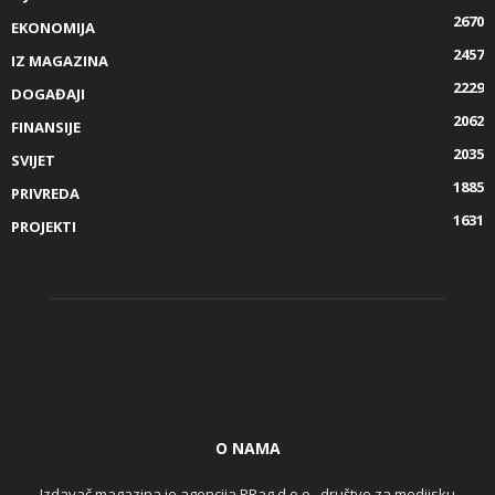
2670
EKONOMIJA
2457
IZ MAGAZINA
2229
DOGAĐAJI
2062
FINANSIJE
2035
SVIJET
1885
PRIVREDA
1631
PROJEKTI
O NAMA
Izdavač magazina je agencija PRag d.o.o., društvo za medijsku