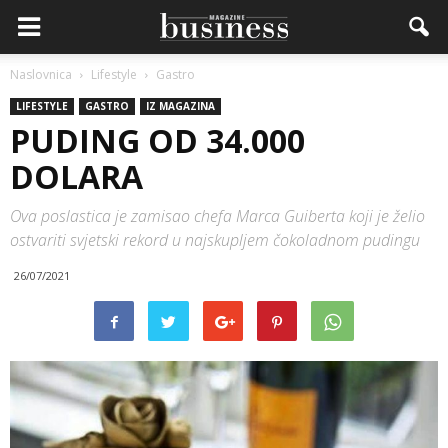
Naslovnica
Lifestyle
Gastro
LIFESTYLE
GASTRO
IZ MAGAZINA
PUDING OD 34.000
DOLARA
Ova poslastica je zamisao chefa Marca Guiberta koji je želio
ostvariti svjetski rekord u najskupljem čokoladnom pudingu
26/07/2021