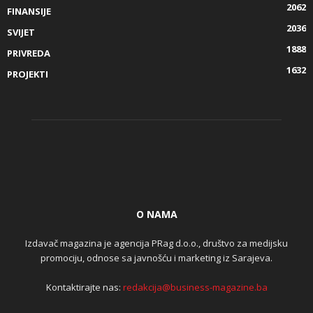
2062
FINANSIJE
2036
SVIJET
1888
PRIVREDA
1632
PROJEKTI
O NAMA
Izdavač magazina je agencija PRag d.o.o., društvo za medijsku
promociju, odnose sa javnošću i marketing iz Sarajeva.
Kontaktirajte nas:
redakcija@business-magazine.ba