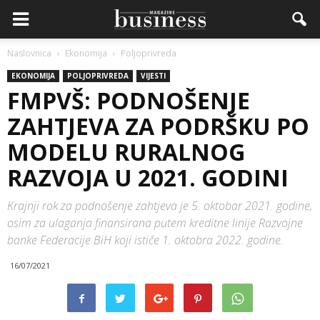
Naslovnica
Ekonomija
Poljoprivreda
EKONOMIJA
POLJOPRIVREDA
VIJESTI
FMPVŠ: PODNOŠENJE
ZAHTJEVA ZA PODRŠKU PO
MODELU RURALNOG
RAZVOJA U 2021. GODINI
Krajnji rok za podnošenje zahtjeva je 5. oktobar 2021. godine,
osim za ulaganja finansirana putem kreditne linije Razvojne
banke Federacije BiH koji ističe 1. oktobra 2022. godine.
16/07/2021