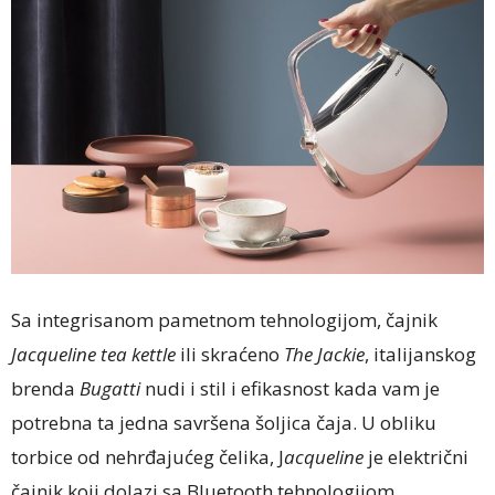
Sa integrisanom pametnom tehnologijom, čajnik
Jacqueline tea kettle
ili skraćeno
The Jackie
, italijanskog
brenda
Bugatti
nudi i stil i efikasnost kada vam je
potrebna ta jedna savršena šoljica čaja. U obliku
torbice od nehrđajućeg čelika, J
acqueline
je električni
čajnik koji dolazi sa Bluetooth tehnologijom