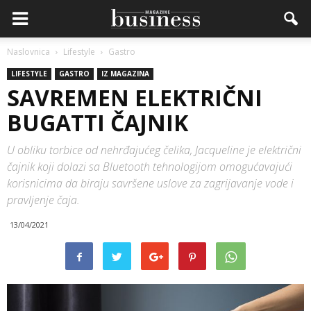
Naslovnica
Lifestyle
Gastro
LIFESTYLE
GASTRO
IZ MAGAZINA
SAVREMEN ELEKTRIČNI
BUGATTI ČAJNIK
U obliku torbice od nehrđajućeg čelika, Jacqueline je električni
čajnik koji dolazi sa Bluetooth tehnologijom omogućavajući
korisnicima da biraju savršene uslove za zagrijavanje vode i
pravljenje čaja.
13/04/2021