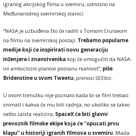
igranog akcijskog filma u svemiru, odnosno na
Međunarodnoj svemirskoj stanici.
“NASA je uzbuđena što će raditi s Tomom Cruiseom
na filmu na svemirskoj postaji.
Trebamo popularne
medije koji će inspirirati novu generaciju
inženjera i znanstvenika
koji će omogućiti da NASA-
ini ambiciozni planovi postanu realnost”,
piše
Bridenstine u svom Tweetu
, prenosi SEEbiz.
U ovom trenutku nije poznato kada bi se film trebao
snimati i kakva će mu biti radnja, no ukoliko se takvo
nešto zaista realizira,
SpaceX će biti glavni
prevoznik filmske ekipe koja će “opucati prvu
klapu” u historiji igranih filmova u svemiru
. Mada