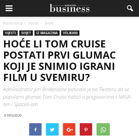
Naslovnica
Vijesti
Svijet
VIJESTI
SVIJET
IZ MAGAZINA
VELIKANI
HOĆE LI TOM CRUISE
POSTATI PRVI GLUMAC
KOJI JE SNIMIO IGRANI
FILM U SVEMIRU?
Administrator Jim Bridenstine potvrdio je na Twitteru da se
popularni glumac Tom Cruise nalazi u pregovorima s NASA-
om i SpaceX-om
07/05/2020