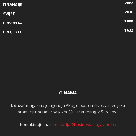
2062
FINANSIJE
2036
SVIJET
1888
PRIVREDA
1632
PROJEKTI
O NAMA
Izdavač magazina je agencija PRag d.o.o., društvo za medijsku
promociju, odnose sa javnošću i marketing iz Sarajeva.
Kontaktirajte nas:
redakcija@business-magazine.ba