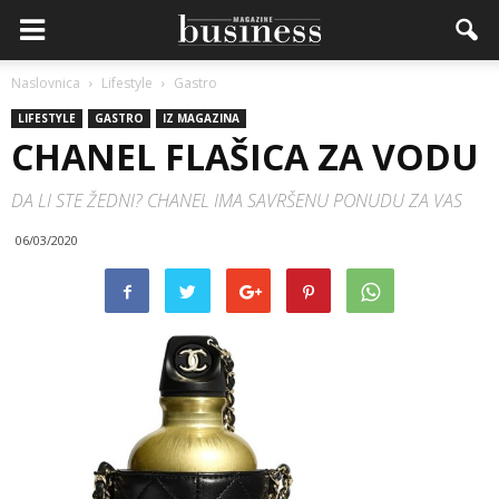
Naslovnica
Lifestyle
Gastro
LIFESTYLE
GASTRO
IZ MAGAZINA
CHANEL FLAŠICA ZA VODU
DA LI STE ŽEDNI? CHANEL IMA SAVRŠENU PONUDU ZA VAS
06/03/2020