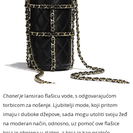
Chanel je
lansirao flašicu vode, s odgovarajućom
torbicom za nošenje. Ljubitelji mode, koji pritom
imaju i duboke džepove, sada mogu utoliti svoju žeđ
na moderan način, odnosno, uz pomoć ove flašice
koja je obojena u zlatno, a koja je kao prateće