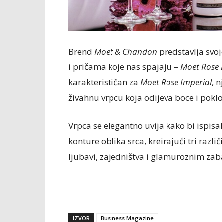
Brend
Moet & Chandon
predstavlja svo
i pričama koje nas spajaju –
Moet Rose I
karakterističan za
Moet Rose Imperial
, 
živahnu vrpcu koja odijeva boce i pokl
Vrpca se elegantno uvija kako bi ispisal
konture oblika srca, kreirajući tri razli
ljubavi, zajedništva i glamuroznim za
IZVOR
Business Magazine