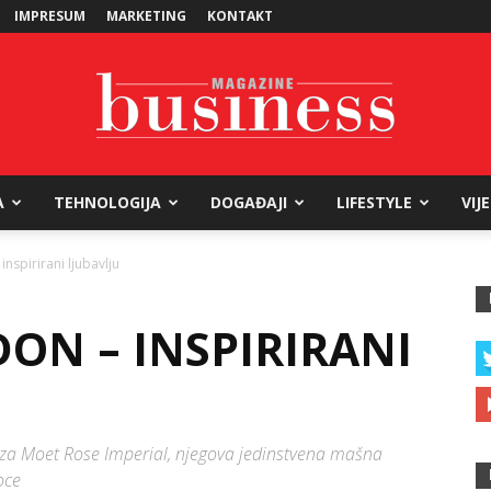
IMPRESUM
MARKETING
KONTAKT
A
TEHNOLOGIJA
DOGAĐAJI
LIFESTYLE
VIJ
Business
nspirirani ljubavlju
ON – INSPIRIRANI
Magazine
an za Moet Rose Imperial, njegova jedinstvena mašna
oce