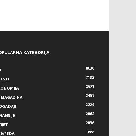
OPULARNA KATEGORIJA
8630
IH
7192
JESTI
2671
KONOMIJA
2457
Z MAGAZINA
2229
OGAĐAJI
2062
NANSIJE
2036
IJET
1888
RIVREDA