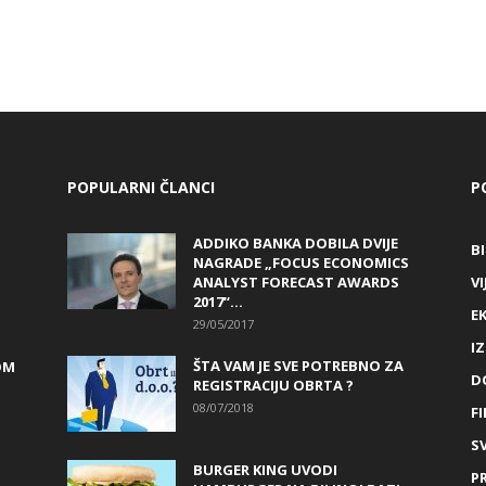
POPULARNI ČLANCI
P
ADDIKO BANKA DOBILA DVIJE
B
NAGRADE „FOCUS ECONOMICS
ANALYST FORECAST AWARDS
VI
2017“...
E
29/05/2017
I
ŠTA VAM JE SVE POTREBNO ZA
OM
D
REGISTRACIJU OBRTA ?
08/07/2018
FI
SV
BURGER KING UVODI
P