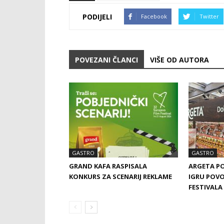
PODIJELI
Facebook
Twitter
POVEZANI ČLANCI
VIŠE OD AUTORA
GASTRO
GASTRO
GRAND KAFA RASPISALA
ARGETA P
KONKURS ZA SCENARIJ REKLAME
IGRU POV
FESTIVALA