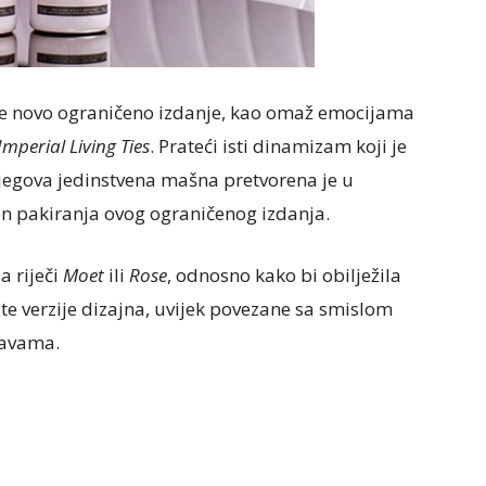
je novo ograničeno izdanje, kao omaž emocijama
mperial Living Ties
. Prateći isti dinamizam koji je
njegova jedinstvena mašna pretvorena je u
on pakiranja ovog ograničenog izdanja.
a riječi
Moet
ili
Rose
, odnosno kako bi obilježila
čite verzije dizajna, uvijek povezane sa smislom
bavama.