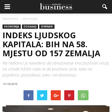
Naslovnica
Ekonomija
EKONOMIJA
DOGAĐAJI
SEMINARI
INDEKS LJUDSKOG
KAPITALA: BIH NA 58.
MJESTU OD 157 ZEMALJA
Na radionici je navedeno da obrazovanje ima pozitivan uticaj
na ishode tržišta rada, te da pozitivno utiče, kako na
pojedince, poslodavce, tako i na ekonomiju
01/10/2019