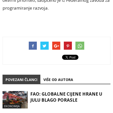
okvirni prioriteti, saopćeno je iz Federalnog zavoda za
programiranje razvoja.
POVEZANI ČLANCI
VIŠE OD AUTORA
FAO: GLOBALNE CIJENE HRANE U
JULU BLAGO PORASLE
EKONOMIJA