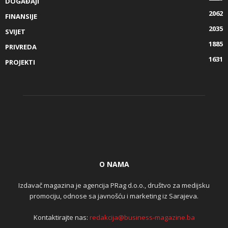
DOGAĐAJI
2062
FINANSIJE
2035
SVIJET
1885
PRIVREDA
1631
PROJEKTI
O NAMA
Izdavač magazina je agencija PRag d.o.o., društvo za medijsku
promociju, odnose sa javnošću i marketing iz Sarajeva.
Kontaktirajte nas:
redakcija@business-magazine.ba