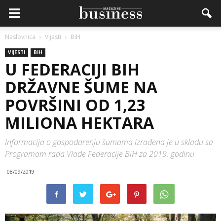
Naslovnica
Vijesti
BiH
VIJESTI
BIH
U FEDERACIJI BIH
DRŽAVNE ŠUME NA
POVRŠINI OD 1,23
MILIONA HEKTARA
Informacija o gospodarenju šumama izrađena je u skladu sa
Programom rada Vlade Federacije BiH za 2019. godinu
08/09/2019