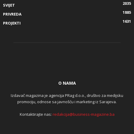
2035
SVIJET
1885
PRIVREDA
1631
PROJEKTI
O NAMA
Izdavač magazina je agencija PRag d.o.o., društvo za medijsku
promociju, odnose sa javnošću i marketing iz Sarajeva.
Kontaktirajte nas:
redakcija@business-magazine.ba