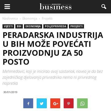
Naslovnica
Ekonomija
Projekti
VIJESTI
BIH
EKONOMIJA
POLJOPRIVREDA
PROJEKTI
PERADARSKA INDUSTRIJA
U BIH MOŽE POVEĆATI
PROIZVODNJU ZA 50
POSTO
Mehmedović, koji je inicirao ovaj sastanak, naveo je da bez
zajedničkog djelovanja privrednika nema ni privrednog
napretka
30/01/2019