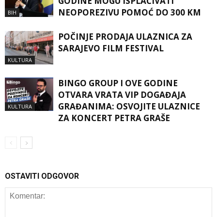
GODINE MOGU ISPLAĆIVATI
NEOPOREZIVU POMOĆ DO 300 KM
BIH
POČINJE PRODAJA ULAZNICA ZA
SARAJEVO FILM FESTIVAL
KULTURA
BINGO GROUP I OVE GODINE
OTVARA VRATA VIP DOGAĐAJA
GRAĐANIMA: OSVOJITE ULAZNICE
KULTURA
ZA KONCERT PETRA GRAŠE
OSTAVITI ODGOVOR