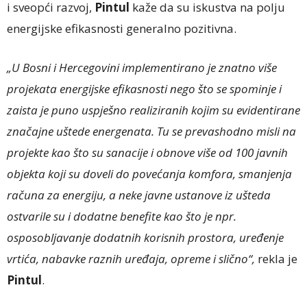
i sveopći razvoj,
Pintul
kaže da su iskustva na polju
energijske efikasnosti generalno pozitivna.
„U Bosni i Hercegovini implementirano je znatno više
projekata energijske efikasnosti nego što se spominje i
zaista je puno uspješno realiziranih kojim su evidentirane
značajne uštede energenata. Tu se prevashodno misli na
projekte kao što su sanacije i obnove više od 100 javnih
objekta koji su doveli do povećanja komfora, smanjenja
računa za energiju, a neke javne ustanove iz ušteda
ostvarile su i dodatne benefite kao što je npr.
osposobljavanje dodatnih korisnih prostora, uređenje
vrtića, nabavke raznih uređaja, opreme i slično“,
rekla je
Pintul
.