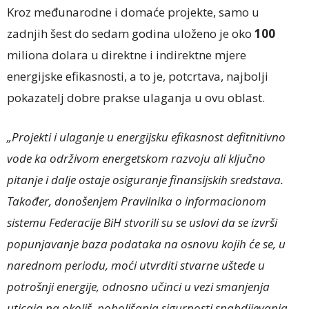
Kroz međunarodne i domaće projekte, samo u
zadnjih šest do sedam godina uloženo je oko
100
miliona dolara u direktne i indirektne mjere
energijske efikasnosti, a to je, potcrtava, najbolji
pokazatelj dobre prakse ulaganja u ovu oblast.
„Projekti i ulaganje u energijsku efikasnost defitnitivno
vode ka održivom energetskom razvoju ali ključno
pitanje i dalje ostaje osiguranje finansijskih sredstava.
Također, donošenjem Pravilnika o informacionom
sistemu Federacije BiH stvorili su se uslovi da se izvrši
popunjavanje baza podataka na osnovu kojih će se, u
narednom periodu, moći utvrditi stvarne uštede u
potrošnji energije, odnosno učinci u vezi smanjenja
uticaja na okoliš, poboljšanja sigurnosti snabdijevanja