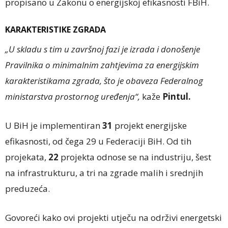
propisano u Zakonu o energijskoj efikasnosti FBiH.
KARAKTERISTIKE ZGRADA
„U skladu s tim u završnoj fazi je izrada i donošenje
Pravilnika o minimalnim zahtjevima za energijskim
karakteristikama zgrada, što je obaveza Federalnog
ministarstva prostornog uređenja“,
kaže
Pintul.
U BiH je implementiran
31
projekt energijske
efikasnosti, od čega 29 u Federaciji BiH. Od tih
projekata,
22
projekta odnose se na industriju, šest
na infrastrukturu, a tri na zgrade malih i srednjih
preduzeća.
Govoreći kako ovi projekti utječu na održivi energetski