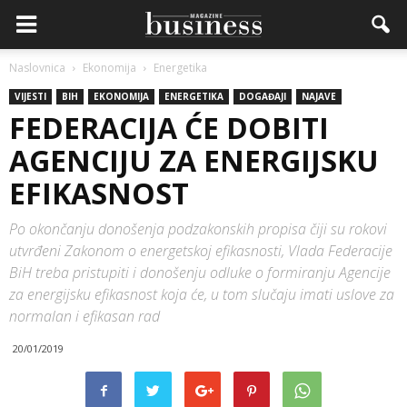
Naslovnica
Ekonomija
Energetika
VIJESTI
BIH
EKONOMIJA
ENERGETIKA
DOGAĐAJI
NAJAVE
FEDERACIJA ĆE DOBITI
AGENCIJU ZA ENERGIJSKU
EFIKASNOST
Po okončanju donošenja podzakonskih propisa čiji su rokovi
utvrđeni Zakonom o energetskoj efikasnosti, Vlada Federacije
BiH treba pristupiti i donošenju odluke o formiranju Agencije
za energijsku efikasnost koja će, u tom slučaju imati uslove za
normalan i efikasan rad
20/01/2019