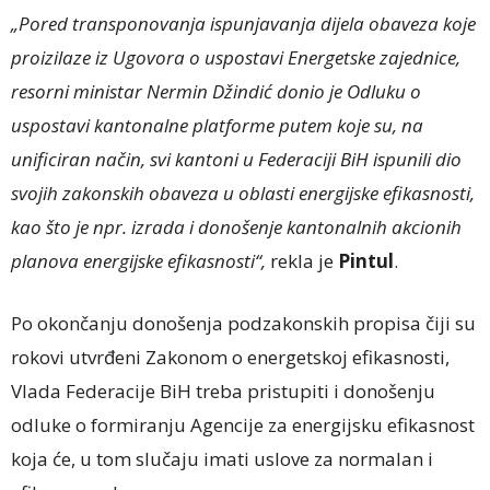
„Pored transponovanja ispunjavanja dijela obaveza koje
proizilaze iz Ugovora o uspostavi Energetske zajednice,
resorni ministar Nermin Džindić donio je Odluku o
uspostavi kantonalne platforme putem koje su, na
unificiran način, svi kantoni u Federaciji BiH ispunili dio
svojih zakonskih obaveza u oblasti energijske efikasnosti,
kao što je npr. izrada i donošenje kantonalnih akcionih
planova energijske efikasnosti“,
rekla je
Pintul
.
Po okončanju donošenja podzakonskih propisa čiji su
rokovi utvrđeni Zakonom o energetskoj efikasnosti,
Vlada Federacije BiH treba pristupiti i donošenju
odluke o formiranju Agencije za energijsku efikasnost
koja će, u tom slučaju imati uslove za normalan i