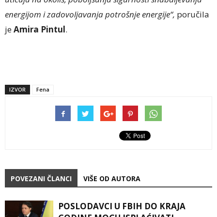
energijom i zadovoljavanja potrošnje energije“,
poručila
je
Amira Pintul
.
IZVOR
Fena
POVEZANI ČLANCI
VIŠE OD AUTORA
POSLODAVCI U FBIH DO KRAJA