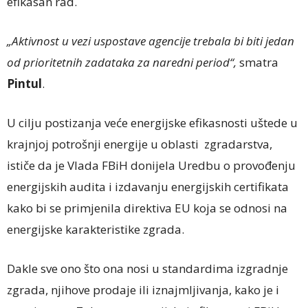
efikasan rad.
„Aktivnost u vezi uspostave agencije trebala bi biti jedan
od prioritetnih zadataka za naredni period“,
smatra
Pintul
.
U cilju postizanja veće energijske efikasnosti uštede u
krajnjoj potrošnji energije u oblasti zgradarstva,
ističe da je Vlada FBiH donijela Uredbu o provođenju
energijskih audita i izdavanju energijskih certifikata
kako bi se primjenila direktiva EU koja se odnosi na
energijske karakteristike zgrada.
Dakle sve ono što ona nosi u standardima izgradnje
zgrada, njihove prodaje ili iznajmljivanja, kako je i