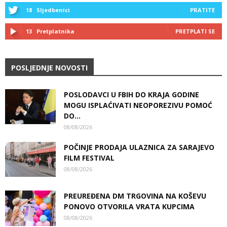
18
Sljedbenici
PRATITE
13
Pretplatnika
PRETPLATI SE
POSLJEDNJE NOVOSTI
POSLODAVCI U FBIH DO KRAJA GODINE
MOGU ISPLAĆIVATI NEOPOREZIVU POMOĆ
DO...
08/08/2026
POČINJE PRODAJA ULAZNICA ZA SARAJEVO
FILM FESTIVAL
08/08/2026
PREUREĐENA DM TRGOVINA NA KOŠEVU
PONOVO OTVORILA VRATA KUPCIMA
08/08/2026