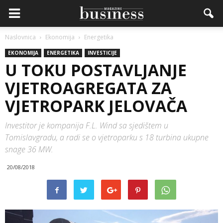
Naslovnica
Ekonomija
Energetika
EKONOMIJA
ENERGETIKA
INVESTICIJE
U TOKU POSTAVLJANJE
VJETROAGREGATA ZA
VJETROPARK JELOVAČA
Investitor je kompanija F.L. Wind sa sjedištem u
Tomislavgradu, a radi se o vjetroparku s 18 turbina ukupne
snage 36 MW.
20/08/2018