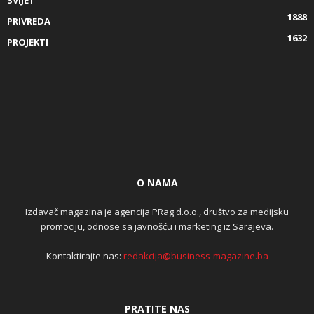
SVIJET
1888
PRIVREDA
1632
PROJEKTI
O NAMA
Izdavač magazina je agencija PRag d.o.o., društvo za medijsku
promociju, odnose sa javnošću i marketing iz Sarajeva.
Kontaktirajte nas:
redakcija@business-magazine.ba
PRATITE NAS