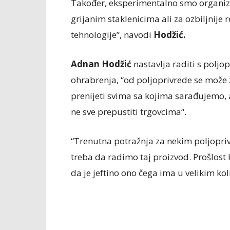
Također, eksperimentalno smo organiz
grijanim staklenicima ali za ozbiljnije
tehnologije”, navodi
Hodžić.
Adnan Hodžić
nastavlja raditi s poljop
ohrabrenja, “od poljoprivrede se može ži
prenijeti svima sa kojima sarađujemo, al
ne sve prepustiti trgovcima“.
“Trenutna potražnja za nekim poljopri
treba da radimo taj proizvod. Prošlost 
da je jeftino ono čega ima u velikim ko