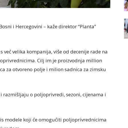
osni i Hercegovini – kaže direktor “Planta”
nas već velika kompanija, više od decenije rade na
joprivrednicima. Cilj im je proizvodnja million
ca za otvoreno polje i milion sadnica za zimsku
 razmišljaju o poljoprivredi, sezoni, cijenama i
nis modele koji će omogućiti poljoprivrednicima