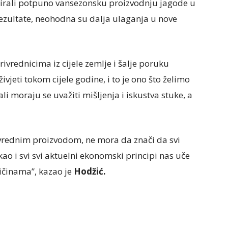
irali potpuno vansezonsku proizvodnju jagode u
 rezultate, neohodna su dalja ulaganja u nove
rivrednicima iz cijele zemlje i šalje poruku
vjeti tokom cijele godine, i to je ono što želimo
i moraju se uvažiti mišljenja i iskustva stuke, a
vrednim proizvodom, ne mora da znači da svi
kao i svi svi aktuelni ekonomski principi nas uče
ličinama”, kazao je
Hodžić.