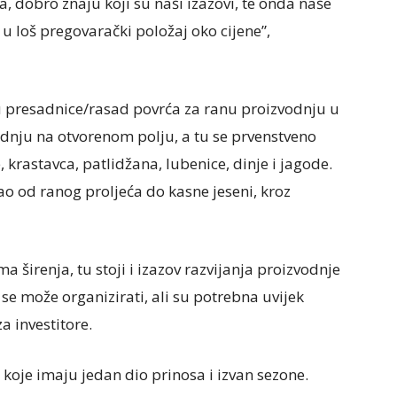
a, dobro znaju koji su naši izazovi, te onda naše
 u loš pregovarački položaj oko cijene”,
u presadnice/rasad povrća za ranu proizvodnju u
odnju na otvorenom polju, a tu se prvenstveno
 krastavca, patlidžana, lubenice, dinje i jagode.
ao od ranog proljeća do kasne jeseni, kroz
širenja, tu stoji i izazov razvijanja proizvodnje
se može organizirati, ali su potrebna uvijek
a investitore.
 koje imaju jedan dio prinosa i izvan sezone.