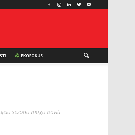
ESTI
EKOFOKUS
cijelu sezonu mogu baviti