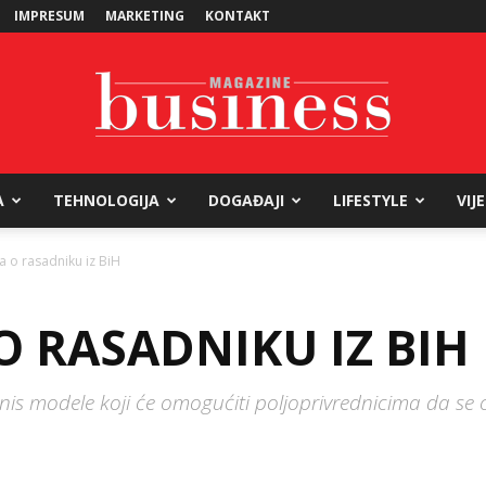
IMPRESUM
MARKETING
KONTAKT
A
TEHNOLOGIJA
DOGAĐAJI
LIFESTYLE
VIJ
Business
ča o rasadniku iz BiH
O RASADNIKU IZ BIH
Magazine
znis modele koji će omogućiti poljoprivrednicima da se 