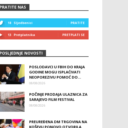
PRATITE NAS
18
Sljedbenici
PRATITE
13
Pretplatnika
PRETPLATI SE
POSLJEDNJE NOVOSTI
POSLODAVCI U FBIH DO KRAJA
GODINE MOGU ISPLAĆIVATI
NEOPOREZIVU POMOĆ DO...
08/08/2026
POČINJE PRODAJA ULAZNICA ZA
SARAJEVO FILM FESTIVAL
08/08/2026
PREUREĐENA DM TRGOVINA NA
KOŠEVU PONOVO OTVORILA