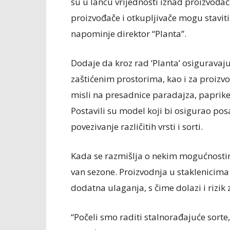
su u lancu vrijednosti iznad proizvođač
proizvođače i otkupljivače mogu staviti
napominje direktor “Planta”.
Dodaje da kroz rad ‘Planta’ osiguravaj
zaštićenim prostorima, kao i za proizv
misli na presadnice paradajza, paprike,
Postavili su model koji bi osigurao pos
povezivanje različitih vrsti i sorti.
Kada se razmišlja o nekim mogućnostima 
van sezone. Proizvodnja u staklenicima 
dodatna ulaganja, s čime dolazi i rizik z
“Počeli smo raditi stalnorađajuće sorte,