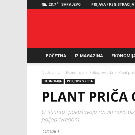
C
28.7
PRIJAVA / REGISTRACIJA
SARAJEVO
POČETNA
IZ MAGAZINA
EKONOMIJ
Naslovnica
Ekonomija
Poljoprivreda
Plant pri
EKONOMIJA
POLJOPRIVREDA
PLANT PRIČA 
U "Plantu" pokušavaju razviti nove bi
poljoprivredom.
27/07/2018