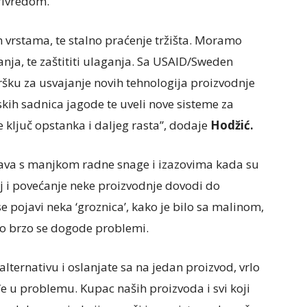
rivredom.
tim vrstama, te stalno praćenje tržišta. Moramo
tanja, te zaštititi ulaganja. Sa USAID/Sweden
šku za usvajanje novih tehnologija proizvodnje
kih sadnica jagode te uveli nove sisteme za
je ključ opstanka i daljeg rasta”, dodaje
Hodžić.
ava s manjkom radne snage i izazovima kada su
voj i povećanje neke proizvodnje dovodi do
e pojavi neka ‘groznica’, kako je bilo sa malinom,
rlo brzo se dogode problemi.
lternativu i oslanjate sa na jedan proizvod, vrlo
e u problemu. Kupac naših proizvoda i svi koji