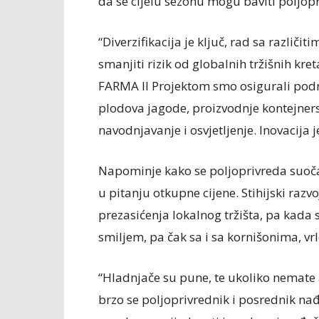
da se cijelu sezonu mogu baviti poljop
“Diverzifikacija je ključ, rad sa različi
smanjiti rizik od globalnih tržišnih kre
FARMA II Projektom smo osigurali podr
plodova jagode, proizvodnje kontejners
navodnjavanje i osvjetljenje. Inovacija 
Napominje kako se poljoprivreda suoč
u pitanju otkupne cijene. Stihijski raz
prezasićenja lokalnog tržišta, pa kada s
smiljem, pa čak sa i sa kornišonima, v
“Hladnjače su pune, te ukoliko nemate a
brzo se poljoprivrednik i posrednik nađ