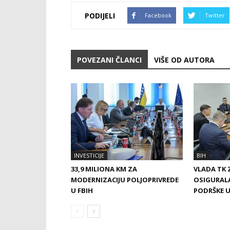
PODIJELI
Facebook
Twitter
POVEZANI ČLANCI
VIŠE OD AUTORA
INVESTICIJE
BIH
33,9 MILIONA KM ZA
VLADA TK 
MODERNIZACIJU POLJOPRIVREDE
OSIGURALA
U FBIH
PODRŠKE U