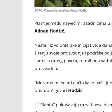
FOTO: Fotografija rasadnika Adnan Hodžić
Plant je među najvećim rasadnicima u B
Adnan Hodžić.
Nastali iz volonterske inicijative, a da
širenju svoje proizvodnje i podrške pol
sadnica ranog povrća, tri miliona sadni
proizvodnju.
“Moramo mijenjati način kako naši ljudi
pristupu” govori
Hodžić.
U “Plantu” pokušavaju razviti nove biz