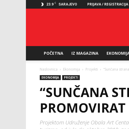
C
23.9
PRIJAVA / REGISTRACIJA
SARAJEVO
POČETNA
IZ MAGAZINA
EKONOMIJ
Naslovnica
Ekonomija
Projekti
“Sunčana strana
EKONOMIJA
PROJEKTI
“SUNČANA STR
PROMOVIRAT 
Projektom Udruženje Obala Art Centar 