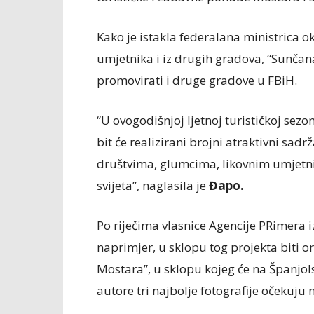
Kako je istakla federalana ministrica o
umjetnika i iz drugih gradova, “Sunčan
promovirati i druge gradove u FBiH.
“U ovogodišnjoj ljetnoj turističkoj sezo
bit će realizirani brojni atraktivni sad
društvima, glumcima, likovnim umjetni
svijeta”, naglasila je
Đapo.
Po riječima vlasnice Agencije PRimera 
naprimjer, u sklopu tog projekta biti o
Mostara”, u sklopu kojeg će na Španjol
autore tri najbolje fotografije očekuju