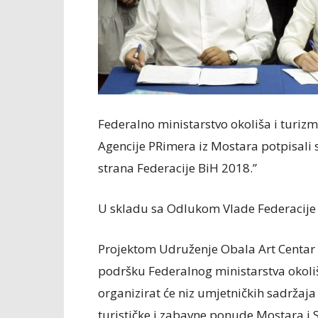
Federalno ministarstvo okoliša i turiz
Agencije PRimera iz Mostara potpisali 
strana Federacije BiH 2018.”
U skladu sa Odlukom Vlade Federacije B
Projektom Udruženje Obala Art Centar i
podršku Federalnog ministarstva okoliš
organizirat će niz umjetničkih sadržaja
turističke i zabavne ponude Mostara i 