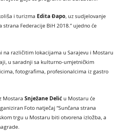
koliša i turizma
Edita Đapo
, uz sudjelovanje
a strana Federacije BiH 2018.” ujedno će
ni na različitim lokacijama u Sarajevu i Mostaru
ržaji, u saradnji sa kulturno-umjetničkim
cima, fotografima, profesionalcima iz gastro
iz Mostara
Snježane Delić
u Mostaru će
rganiziran Foto natječaj “Sunčana strana
skom trgu u Mostaru biti otvorena izložba, a
 nagrade.