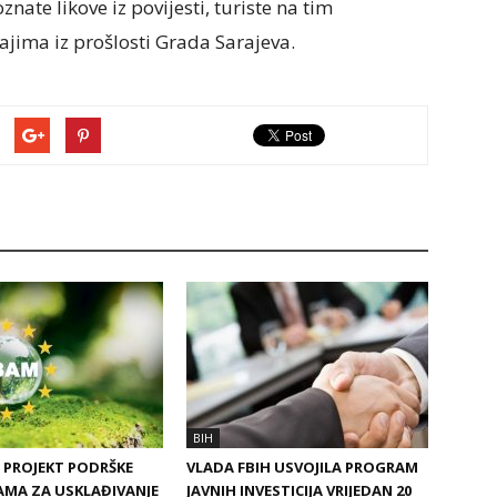
ate likove iz povijesti, turiste na tim
jima iz prošlosti Grada Sarajeva.
BIH
 PROJEKT PODRŠKE
VLADA FBIH USVOJILA PROGRAM
AMA ZA USKLAĐIVANJE
JAVNIH INVESTICIJA VRIJEDAN 20