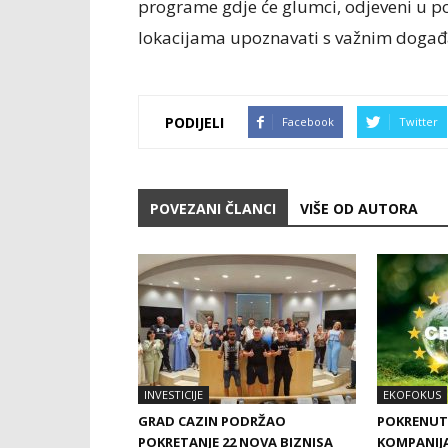
programe gdje će glumci, odjeveni u pozn
lokacijama upoznavati s važnim događa
PODIJELI
Facebook
Twitter
POVEZANI ČLANCI
VIŠE OD AUTORA
INVESTICIJE
EKOFOKUS
GRAD CAZIN PODRŽAO
POKRENUT
POKRETANJE 22 NOVA BIZNISA
KOMPANIJ