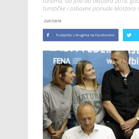
turizma, od jula do oktobra 2018. god
turističke i zabavne ponude Mostara i
25/07/2018
Podijelite s drugima na Facebooku!