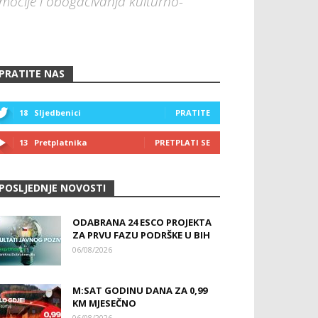
omocije i obogaćivanja kulturno-
PRATITE NAS
18
Sljedbenici
PRATITE
13
Pretplatnika
PRETPLATI SE
POSLJEDNJE NOVOSTI
ODABRANA 24 ESCO PROJEKTA
ZA PRVU FAZU PODRŠKE U BIH
06/08/2026
M:SAT GODINU DANA ZA 0,99
KM MJESEČNO
06/08/2026