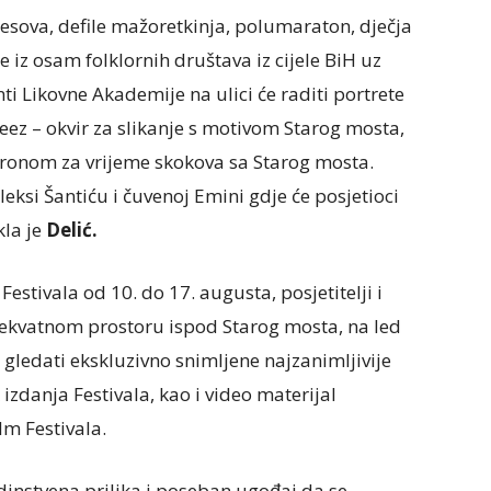
lesova, defile mažoretkinja, polumaraton, dječja
 iz osam folklornih društava iz cijele BiH uz
i Likovne Akademije na ulici će raditi portrete
heez – okvir za slikanje s motivom Starog mosta,
dronom za vrijeme skokova sa Starog mosta.
eksi Šantiću i čuvenoj Emini gdje će posjetioci
kla je
Delić.
estivala od 10. do 17. augusta, posjetitelji i
adekvatnom prostoru ispod Starog mosta, na led
gledati ekskluzivno snimljene najzanimljivije
izdanja Festivala, kao i video materijal
m Festivala.
 jedinstvena prilika i poseban ugođaj da se