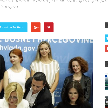
ine organizirat će niz umjetničkih sadržaja s ciljem pr
 Sarajeva.
Tweet na Twitteru!