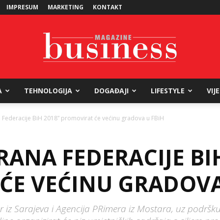
IMPRESUM
MARKETING
KONTAKT
A
TEHNOLOGIJA
DOGAĐAJI
LIFESTYLE
VIJ
Business
 Federacije BiH 2018” promovirat će većinu gradova u FBiH
ANA FEDERACIJE BIH
Magazine
ĆE VEĆINU GRADOVA
iz Sarajeva i Agencija PRimera iz Mostara, uz podršku