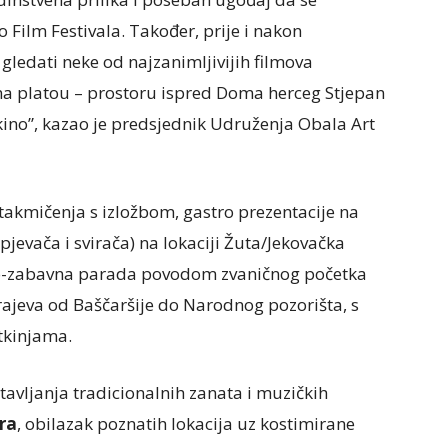
Film Festivala. Također, prije i nakon
gledati neke od najzanimljivijih filmova
 na platou – prostoru ispred Doma herceg Stjepan
 kino”, kazao je predsjednik Udruženja Obala Art
 takmičenja s izložbom, gastro prezentacije na
jevača i svirača) na lokaciji Žuta/Jekovačka
esno-zabavna parada povodom zvaničnog početka
arajeva od Baščaršije do Narodnog pozorišta, s
etkinjama.
avljanja tradicionalnih zanata i muzičkih
ra
, obilazak poznatih lokacija uz kostimirane