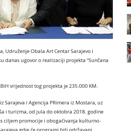
ma, Udruženje Obala Art Centar Sarajevo i
su danas ugovor o realizaciji projekta “Sunčana
iH vrijednost tog projekta je 235.000 KM.
z Sarajeva i Agencija PRimera iz Mostara, uz
a i turizma, od jula do oktobra 2018. godine
 s ciljem promocije i obogaćivanja kulturno-
Sarajeva gdje će programi biti održavani.