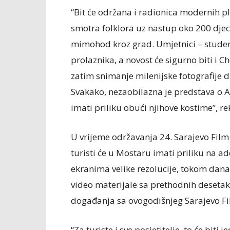
“Bit će održana i radionica modernih p
smotra folklora uz nastup oko 200 djece
mimohod kroz grad. Umjetnici – student
prolaznika, a novost će sigurno biti i C
zatim snimanje milenijske fotografije 
Svakako, nezaobilazna je predstava o Al
imati priliku obući njihove kostime”, re
U vrijeme održavanja 24. Sarajevo Film F
turisti će u Mostaru imati priliku na 
ekranima velike rezolucije, tokom dana 
video materijale sa prethodnih desetak 
događanja sa ovogodišnjeg Sarajevo Fil
“Za turiste i sve posjetitelje, to će biti