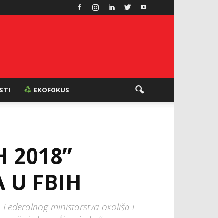
ESTI
EKOFOKUS
 2018”
 U FBIH
 Federalnog ministarstva okoliša i