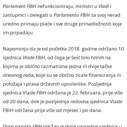
Parlament FBiH
nefunkcioniraju, ministri u
Vladi
i
zastupnici i delegati u
Parlamentu FBiH
za svoj nerad
uredno primaju plaće i sve druge prinadležnosti koje
im pripadaju.
Napominju da je od početka 2018. godine održano 10
sjednica
Vlade FBiH
, od čega je šest bilo hitnih na
kojima je obično razmatrana jedna ili dvije tačke
dnevnog reda, koje su se obično ticale finansiranja ili
položaja i prava državnih uposlenika. Posljednja
sjednica Vlade
FBiH
održana je 22. februara, prije više
od 20 dana, dok je posljednja redovna sjednica Vlade
FBiH održana prije više od mjesec i po dana.
Dom naroda
FBiH
održao je dvije vanredne sjednice u