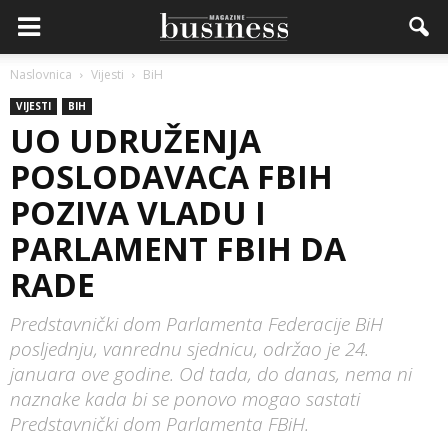
Naslovnica
Vijesti
BiH
VIJESTI
BIH
UO UDRUŽENJA
POSLODAVACA FBIH
POZIVA VLADU I
PARLAMENT FBIH DA
RADE
Predstavnički dom Parlamenta Federacije BiH
posljednju, vanrednu sjednicu, održao je 24.
januara ove godine. Od tada, do danas, nema ni
naznake kada bi se ponovo mogao sastati
Predstavnički dom Parlamenta FBiH.