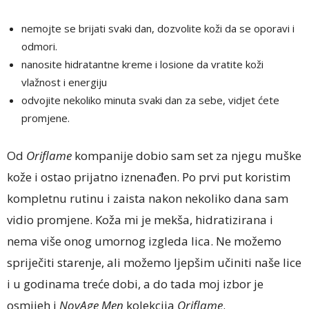
nemojte se brijati svaki dan, dozvolite koži da se oporavi i
odmori.
nanosite hidratantne kreme i losione da vratite koži
vlažnost i energiju
odvojite nekoliko minuta svaki dan za sebe, vidjet ćete
promjene.
Od
Oriflame
kompanije dobio sam set za njegu muške
kože i ostao prijatno iznenađen. Po prvi put koristim
kompletnu rutinu i zaista nakon nekoliko dana sam
vidio promjene. Koža mi je mekša, hidratizirana i
nema više onog umornog izgleda lica. Ne možemo
spriječiti starenje, ali možemo ljepšim učiniti naše lice
i u godinama treće dobi, a do tada moj izbor je
osmijeh i
NovAge Men
kolekcija
Oriflame
.