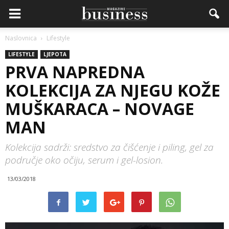
Naslovnica
Lifestyle
LIFESTYLE
LJEPOTA
PRVA NAPREDNA
KOLEKCIJA ZA NJEGU KOŽE
MUŠKARACA – NOVAGE
MAN
Kolekcija sadrži: sredstvo za čišćenje i piling, gel za
područje oko očiju, serum i gel-losion.
13/03/2018