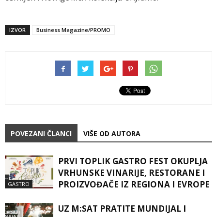
IZVOR
Business Magazine/PROMO
POVEZANI ČLANCI
VIŠE OD AUTORA
PRVI TOPLIK GASTRO FEST OKUPLJA
VRHUNSKE VINARIJE, RESTORANE I
PROIZVOĐAČE IZ REGIONA I EVROPE
GASTRO
UZ M:SAT PRATITE MUNDIJAL I