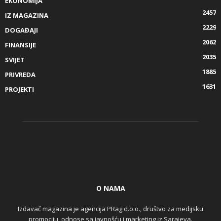
EKONOMIJA
2457
IZ MAGAZINA
2229
DOGAĐAJI
2062
FINANSIJE
2035
SVIJET
1885
PRIVREDA
1631
PROJEKTI
O NAMA
Izdavač magazina je agencija PRag d.o.o., društvo za medijsku
promociju, odnose sa javnošću i marketing iz Sarajeva.