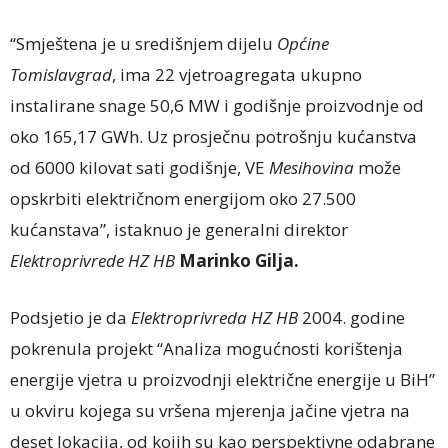
“Smještena je u središnjem dijelu
Općine
Tomislavgrad
, ima 22 vjetroagregata ukupno
instalirane snage 50,6 MW i godišnje proizvodnje od
oko 165,17 GWh. Uz prosječnu potrošnju kućanstva
od 6000 kilovat sati godišnje, VE
Mesihovina
može
opskrbiti električnom energijom oko 27.500
kućanstava”, istaknuo je generalni direktor
Elektroprivrede HZ HB
Marinko Gilja.
Podsjetio je da
Elektroprivreda HZ HB
2004. godine
pokrenula projekt “Analiza mogućnosti korištenja
energije vjetra u proizvodnji električne energije u BiH”
u okviru kojega su vršena mjerenja jačine vjetra na
deset lokacija, od kojih su kao perspektivne odabrane