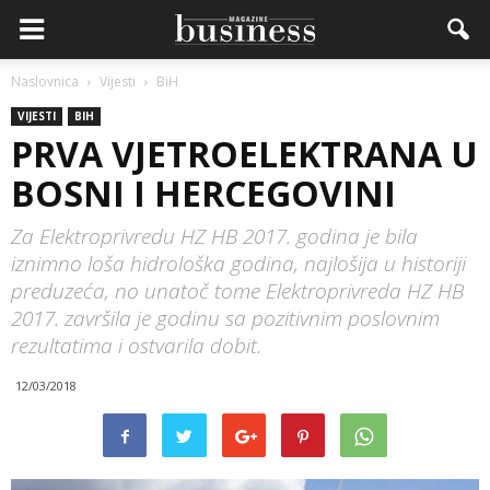
Naslovnica
Vijesti
BiH
VIJESTI
BIH
PRVA VJETROELEKTRANA U
BOSNI I HERCEGOVINI
Za Elektroprivredu HZ HB 2017. godina je bila
iznimno loša hidrološka godina, najlošija u historiji
preduzeća, no unatoč tome Elektroprivreda HZ HB
2017. završila je godinu sa pozitivnim poslovnim
rezultatima i ostvarila dobit.
12/03/2018