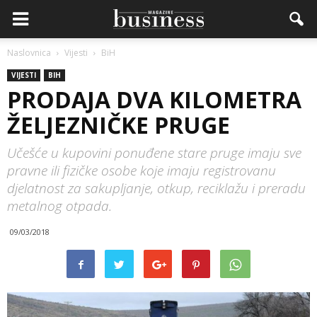
Naslovnica
Vijesti
BiH
VIJESTI
BIH
PRODAJA DVA KILOMETRA
ŽELJEZNIČKE PRUGE
Učešće u kupovini ponuđene stare pruge imaju sve
pravne ili fizičke osobe koje imaju registrovanu
djelatnost za sakupljanje, otkup, reciklažu i preradu
metalnog otpada.
09/03/2018