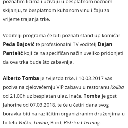
poznatim licima i uživaju u besplatnom noćnom
skijanju, te besplatnom kuhanom vinu i čaju za
vrijeme trajanja trke.
Voditelji programa će biti poznati stand up komičar
Peđa Bajović
te profesionalni TV voditelj
Dejan
Pantelić
koji će na specifičan način uveliko pridonjeti
da ova trka bude što zabavnija.
Alberto Tomba
je zvijezda trke, i 10.03.2017 vas
poziva na cjelovečernju VIP zabavu u restoranu
Koliba
od 21.00h uz besplatan ulaz. Inače,
Tomba
je gost
Jahorine od 07.03.2018, te će u četiri dana svog
boravka biti na različitim organiziranim druženjima u
hotelu
Vučko
,
Lavina
, Bord,
Bistrica
i
Termag
.