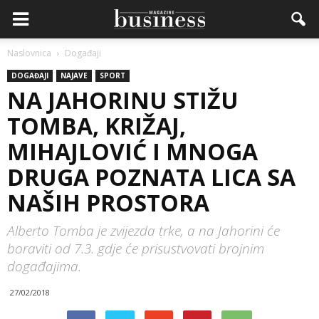
Naslovnica
Događaji
DOGAĐAJI
NAJAVE
SPORT
NA JAHORINU STIŽU
TOMBA, KRIŽAJ,
MIHAJLOVIĆ I MNOGA
DRUGA POZNATA LICA SA
NAŠIH PROSTORA
Alberto Tomba je zvijezda trke, a na Jahorini će
boraviti od 7.3. gdje će prisustvovati brojnim
događajima.
27/02/2018