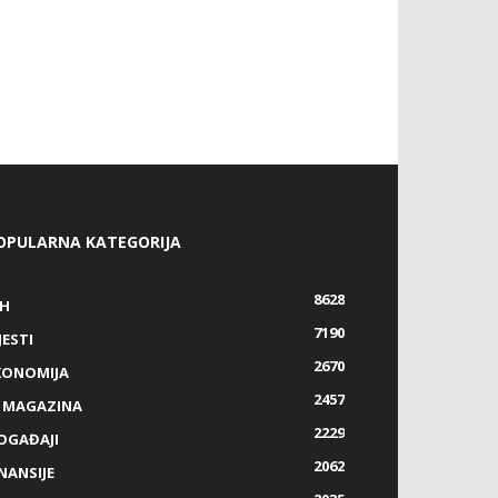
OPULARNA KATEGORIJA
8628
IH
7190
JESTI
2670
KONOMIJA
2457
Z MAGAZINA
2229
OGAĐAJI
2062
NANSIJE