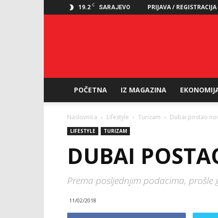
C
19.2
PRIJAVA / REGISTRACIJA
SARAJEVO
POČETNA
IZ MAGAZINA
EKONOMIJ
Naslovnica
Lifestyle
Turizam
Dubai postao novi 
LIFESTYLE
TURIZAM
DUBAI POSTAO
Prema posljednjim podacima, prošle god
11/02/2018