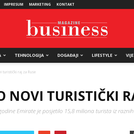
IMPRESUM
MARKETING
KONTAKT
A
TEHNOLOGIJA
DOGAĐAJI
LIFESTYLE
VIJ
Business
turistički raj za Ruse
 NOVI TURISTIČKI R
Magazine
ine Emirate je posjetilo 15,8 miliona turista iz raznih