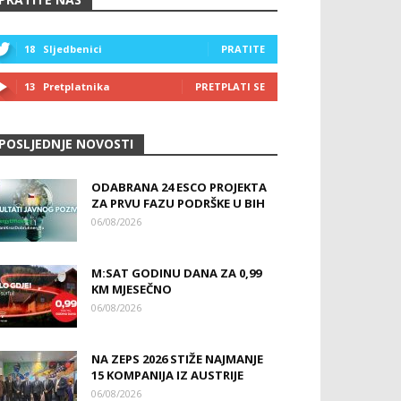
18
Sljedbenici
PRATITE
13
Pretplatnika
PRETPLATI SE
POSLJEDNJE NOVOSTI
ODABRANA 24 ESCO PROJEKTA
ZA PRVU FAZU PODRŠKE U BIH
06/08/2026
M:SAT GODINU DANA ZA 0,99
KM MJESEČNO
06/08/2026
NA ZEPS 2026 STIŽE NAJMANJE
15 KOMPANIJA IZ AUSTRIJE
06/08/2026