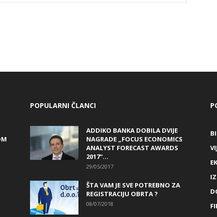
POPULARNI ČLANCI
P
ADDIKO BANKA DOBILA DVIJE
B
OM
NAGRADE „FOCUS ECONOMICS
ANALYST FORECAST AWARDS
VI
2017“...
E
29/05/2017
I
ŠTA VAM JE SVE POTREBNO ZA
D
REGISTRACIJU OBRTA ?
08/07/2018
FI