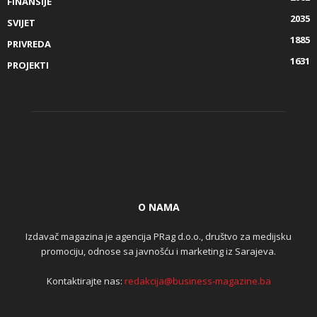
FINANSIJE
2035
SVIJET
1885
PRIVREDA
1631
PROJEKTI
O NAMA
Izdavač magazina je agencija PRag d.o.o., društvo za medijsku
promociju, odnose sa javnošću i marketing iz Sarajeva.
Kontaktirajte nas:
redakcija@business-magazine.ba