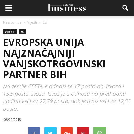
Naslovnica
Vijesti
EU
VIJESTI
EU
EVROPSKA UNIJA
NAJZNAČAJNIJI
VANJSKOTRGOVINSKI
PARTNER BIH
Na zemlje CEFTA-e odnosi se 17 posto bh. izvoza i
15,5 posto uvoza. Izvoz je u odnosu na prethodnu
godinu veći za 27,79 posto, dok je uvoz veći za 12,53
posto.
05/02/2018