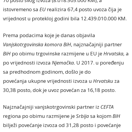
70 posto svog izvoza (8.018.505.000 KM), a
istovremeno sa
EU
realizira 67,4 posto uvoza čija je
vrijednost u protekloj godini bila 12.439.010.000 KM.
Prema podacima koje je danas objavila
Vanjskotrgovinska komora BiH
, najznačajniji partner
BiH
po obimu trgovinske razmijene u EU je
Hrvatska,
a
po vrijednosti izvoza
Njemačka.
U 2017. u poređenju
sa predhodnom godinom, došlo je do
povećanja ukupne vrijednosti izvoza u
Hrvatsku
za
30,38 posto, dok je uvoz povećan za 16,18 posto.
Najznačajniji vanjskotrgovinski partner iz
CEFTA
regiona po obimu razmijene je
Srbija
sa kojom
BiH
bilježi povećanje izvoza od 31,28 posto i povećanje