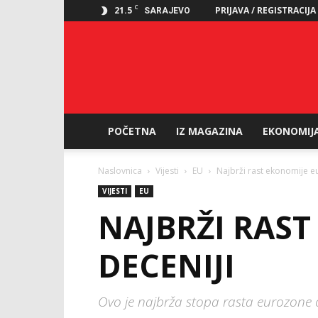
C
21.5
PRIJAVA / REGISTRACIJA
SARAJEVO
POČETNA
IZ MAGAZINA
EKONOMIJ
Naslovnica
Vijesti
EU
Najbrži rast ekonomije e
VIJESTI
EU
NAJBRŽI RAS
DECENIJI
Ovo je najbrža stopa rasta eurozone o