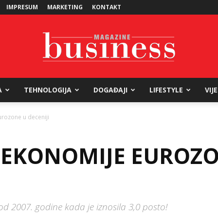
IMPRESUM
MARKETING
KONTAKT
A
TEHNOLOGIJA
DOGAĐAJI
LIFESTYLE
VIJ
Business
urozone u deceniji
T EKONOMIJE EUROZ
Magazine
d 2007. godine kada je iznosila 3,0 posto!