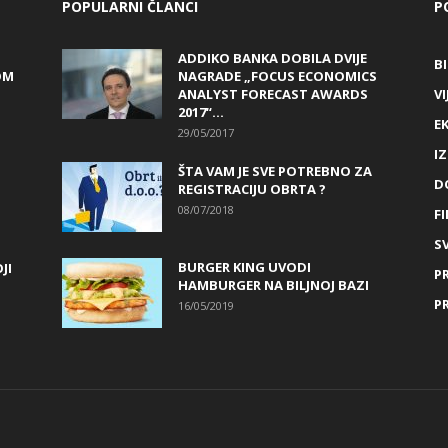
POPULARNI ČLANCI
P
ADDIKO BANKA DOBILA DVIJE
B
OM
NAGRADE „FOCUS ECONOMICS
ANALYST FORECAST AWARDS
VI
2017“...
E
29/05/2017
I
ŠTA VAM JE SVE POTREBNO ZA
D
REGISTRACIJU OBRTA ?
08/07/2018
FI
SV
BURGER KING UVODI
JI
P
HAMBURGER NA BILJNOJ BAZI
P
16/05/2019