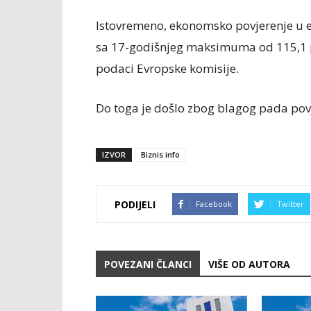
Istovremeno, ekonomsko povjerenje u e
sa 17-godišnjeg maksimuma od 115,1 p
podaci Evropske komisije.
Do toga je došlo zbog blagog pada pov
IZVOR
Biznis info
PODIJELI
Facebook
Twitter
POVEZANI ČLANCI
VIŠE OD AUTORA