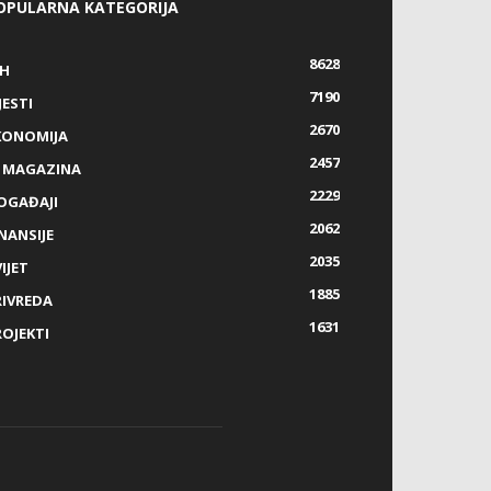
OPULARNA KATEGORIJA
8628
IH
7190
JESTI
2670
KONOMIJA
2457
Z MAGAZINA
2229
OGAĐAJI
2062
NANSIJE
2035
IJET
1885
RIVREDA
1631
ROJEKTI