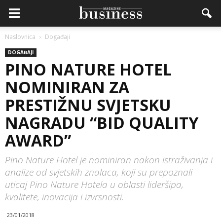
Naslovnica
Događaji
DOGAĐAJI
PINO NATURE HOTEL
NOMINIRAN ZA
PRESTIŽNU SVJETSKU
NAGRADU “BID QUALITY
AWARD”
Pino Nature Hotel je nominiran nakon istraživanja i
analize od svjetskih znalaca, koji su prepoznali
uticaj Pino Nature Hotela u oblasti lideršipa,
kvalitete, inovacija i izvrsnosti.
23/01/2018