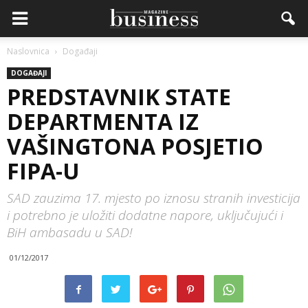
Naslovnica
Događaji
DOGAĐAJI
PREDSTAVNIK STATE
DEPARTMENTA IZ
VAŠINGTONA POSJETIO
FIPA-U
SAD zauzima 17. mjesto po iznosu stranih investicija
i potrebno je uložiti dodatne napore, uključujući i
BiH ambasadu u SAD!
01/12/2017