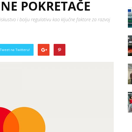
ČNE POKRETAČE
skustvo i bolju regulativu kao ključne faktore za razvoj
Tweet na Twitteru!