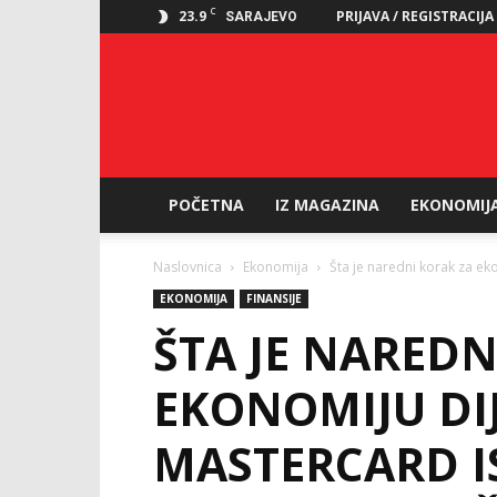
C
23.9
PRIJAVA / REGISTRACIJA
SARAJEVO
POČETNA
IZ MAGAZINA
EKONOMIJ
Naslovnica
Ekonomija
Šta je naredni korak za eko
EKONOMIJA
FINANSIJE
ŠTA JE NAREDN
EKONOMIJU DIJ
MASTERCARD I