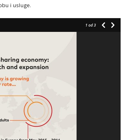
obu i usluge.
1
od 3