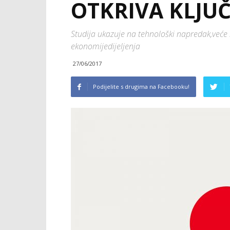
OTKRIVA KLJU
Studija ukazuje na tehnološki napredak,veće i
ekonomijedijeljenja
27/06/2017
Podijelite s drugima na Facebooku!