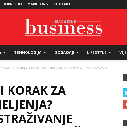
IMPRESUM
MARKETING
KONTAKT
A
TEHNOLOGIJA
DOGAĐAJI
LIFESTYLE
VIJ
Business
nomiju dijeljenja? Mastercard istraživanje otkriva ključne pokretače
I KORAK ZA
Magazine
ELJENJA?
STRAŽIVANJE