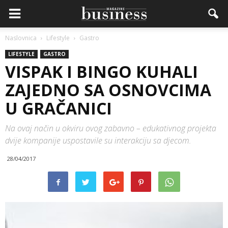
Naslovnica
Lifestyle
Gastro
LIFESTYLE
GASTRO
VISPAK I BINGO KUHALI
ZAJEDNO SA OSNOVCIMA
U GRAČANICI
Na ovaj način u okviru ovog zabavno – edukativnog projekta
dvije kompanije uspostavile su interakciju sa djecom.
28/04/2017