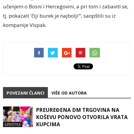
učenjem o Bosni i Hercegovini, a pri tom i zabaviti se,
tj. pokazati ‘čiji burek je najbolji’“, saopštili su iz
kompanije Vispak.
POVEZANI ČLANCI
VIŠE OD AUTORA
PREUREĐENA DM TRGOVINA NA
KOŠEVU PONOVO OTVORILA VRATA
KUPCIMA
LIFESTYLE